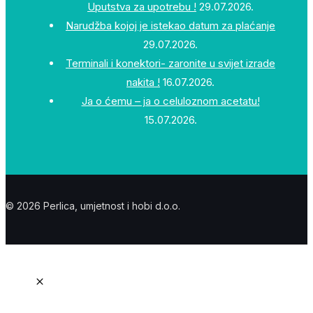
Uputstva za upotrebu !
29.07.2026.
Narudžba kojoj je istekao datum za plaćanje
29.07.2026.
Terminali i konektori- zaronite u svijet izrade
nakita !
16.07.2026.
Ja o ćemu – ja o celuloznom acetatu!
15.07.2026.
© 2026 Perlica, umjetnost i hobi d.o.o.