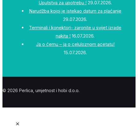
Uputstva za upotrebu !
29.07.2026.
Narudžba kojoj je istekao datum za plaćanje
29.07.2026.
Terminali i konektori- zaronite u svijet izrade
nakita !
16.07.2026.
Ja o ćemu – ja o celuloznom acetatu!
15.07.2026.
© 2026 Perlica, umjetnost i hobi d.o.o.