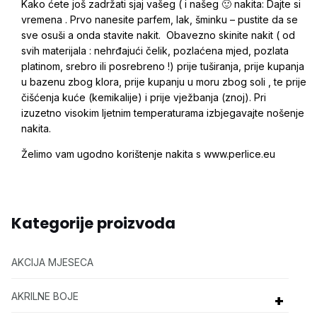
Kako ćete još zadržati sjaj vašeg ( i našeg 🙂 nakita: Dajte si
vremena . Prvo nanesite parfem, lak, šminku – pustite da se
sve osuši a onda stavite nakit. Obavezno skinite nakit ( od
svih materijala : nehrđajući čelik, pozlaćena mjed, pozlata
platinom, srebro ili posrebreno !) prije tuširanja, prije kupanja
u bazenu zbog klora, prije kupanju u moru zbog soli , te prije
čišćenja kuće (kemikalije) i prije vježbanja (znoj). Pri
izuzetno visokim ljetnim temperaturama izbjegavajte nošenje
nakita.
Želimo vam ugodno korištenje nakita s www.perlice.eu
Kategorije proizvoda
AKCIJA MJESECA
AKRILNE BOJE
+