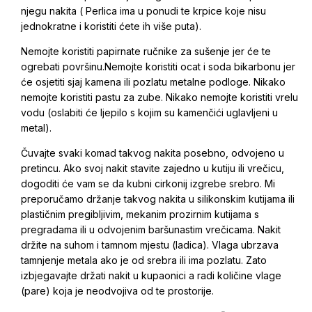
njegu nakita ( Perlica ima u ponudi te krpice koje nisu
jednokratne i koristiti ćete ih više puta).
Nemojte koristiti papirnate ručnike za sušenje jer će te
ogrebati površinu.Nemojte koristiti ocat i soda bikarbonu jer
će osjetiti sjaj kamena ili pozlatu metalne podloge. Nikako
nemojte koristiti pastu za zube. Nikako nemojte koristiti vrelu
vodu (oslabiti će ljepilo s kojim su kamenčići uglavljeni u
metal).
Čuvajte svaki komad takvog nakita posebno, odvojeno u
pretincu. Ako svoj nakit stavite zajedno u kutiju ili vrečicu,
dogoditi će vam se da kubni cirkonij izgrebe srebro. Mi
preporučamo držanje takvog nakita u silikonskim kutijama ili
plastičnim pregibljivim, mekanim prozirnim kutijama s
pregradama ili u odvojenim baršunastim vrečicama. Nakit
držite na suhom i tamnom mjestu (ladica). Vlaga ubrzava
tamnjenje metala ako je od srebra ili ima pozlatu. Zato
izbjegavajte držati nakit u kupaonici a radi količine vlage
(pare) koja je neodvojiva od te prostorije.