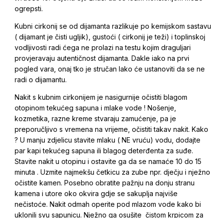
ogrepsti.
Kubni cirkonij se od dijamanta razlikuje po kemijskom sastavu
( dijamant je čisti ugljik), gustoći ( cirkonij je teži) i toplinskoj
vodljivosti radi ćega ne prolazi na testu kojim draguljari
provjeravaju autentičnost dijamanta. Dakle iako na prvi
pogled vara, onaj tko je stručan lako će ustanoviti da se ne
radi o dijamantu.
Nakit s kubnim cirkonijem je nasigurnije očistiti blagom
otopinom tekućeg sapuna i mlake vode ! Nošenje,
kozmetika, razne kreme stvaraju zamućenje, pa je
preporučljivo s vremena na vrijeme, očistiti takav nakit. Kako
? U manju zdjelicu stavite mlaku ( NE vruću) vodu, dodajte
par kapi tekućeg sapuna ili blagog deterđenta za suđe.
Stavite nakit u otopinu i ostavite ga da se namaće 10 do 15
minuta . Uzmite najmekšu četkicu za zube npr. dječju i nježno
očistite kamen. Posebno obratite pažnju na donju stranu
kamena i utore oko okvira gdje se sakuplja najviše
nečistoće. Nakit odmah operite pod mlazom vode kako bi
uklonili svu sapunicu. Nježno ga osušite čistom krpicom za