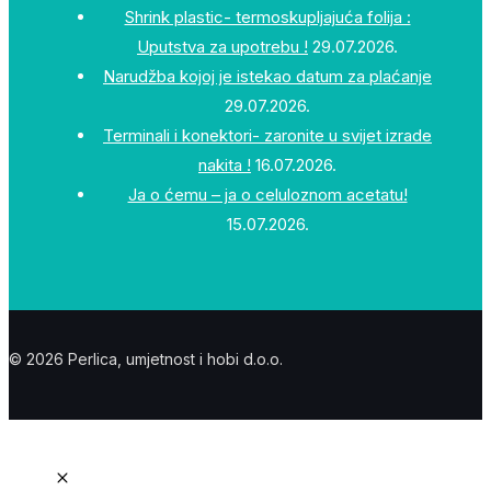
Shrink plastic- termoskupljajuća folija :
Uputstva za upotrebu !
29.07.2026.
Narudžba kojoj je istekao datum za plaćanje
29.07.2026.
Terminali i konektori- zaronite u svijet izrade
nakita !
16.07.2026.
Ja o ćemu – ja o celuloznom acetatu!
15.07.2026.
© 2026 Perlica, umjetnost i hobi d.o.o.