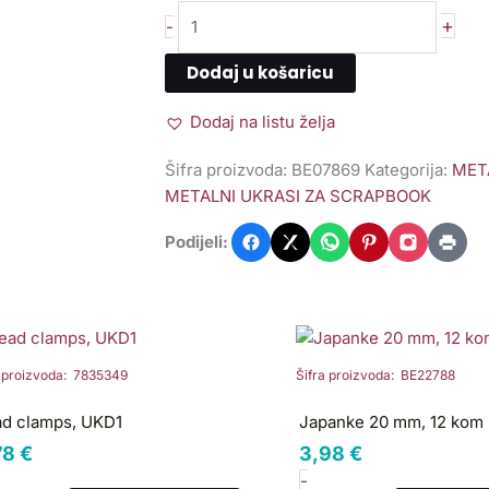
+
-
Dodaj u košaricu
Dodaj na listu želja
Šifra proizvoda:
BE07869
Kategorija:
MET
METALNI UKRASI ZA SCRAPBOOK
Podijeli:
ad
Japanke
amps,
20
KD1
mm,
a proizvoda: 7835349
Šifra proizvoda: BE22788
ličina
12
d clamps, UKD1
Japanke 20 mm, 12 kom
kom
78
€
3,98
€
količina
-