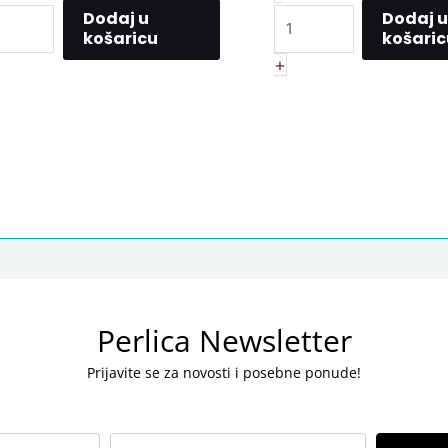
Dodaj u
Dodaj u
košaricu
košaric
+
Perlica Newsletter
Prijavite se za novosti i posebne ponude!