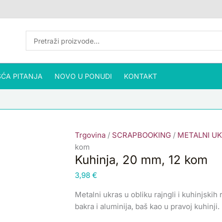
Kuhinja,
20
mm,
12
kom
količina
ĆA PITANJA
NOVO U PONUDI
KONTAKT
Trgovina
/
SCRAPBOOKING
/
METALNI U
kom
Kuhinja, 20 mm, 12 kom
3,98
€
Metalni ukras u obliku rajngli i kuhinjskih
bakra i aluminija, baš kao u pravoj kuhinji.