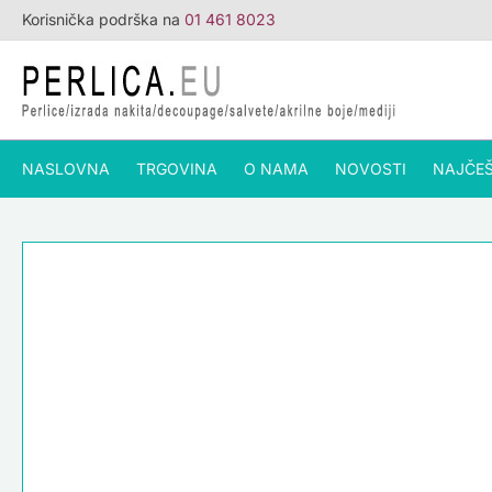
Skip
Korisnička podrška na
01 461 8023
to
content
NASLOVNA
TRGOVINA
O NAMA
NOVOSTI
NAJČEŠ