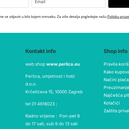
e se odjaviti u bilo kojem trenutku. Za više detalja pogledajte našu
Politiku priva
Kontakt info
Shop info
web shop
www.perlica.eu
Pravila kori
Kako kupova
Perlica, umjetnost i hobi
Načini plaća
d.o.o.
Preuzimanje
Krčelićeva 15, 10000 Zagreb
Najčešća pi
Kolačići
tel 01 4618023 ;
Zaštita priva
Radno vrijeme : Pon-pet 8
do 17 sati, sub 9 do 13 sati