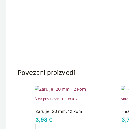
Povezani proizvodi
Žarulje,
He
20
cl
mm,
U
Šifra proizvoda: BE08002
Šifr
12
ko
Žarulje, 20 mm, 12 kom
Hea
kom
3,98
€
3,
količina
-
-