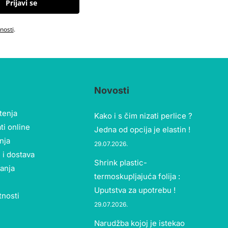
Prijavi se
tnosti
.
Novosti
štenja
Kako i s čim nizati perlice ?
ti online
Jedna od opcija je elastin !
nja
29.07.2026.
 i dostava
Shrink plastic-
tanja
termoskupljajuća folija :
Uputstva za upotrebu !
tnosti
29.07.2026.
Narudžba kojoj je istekao