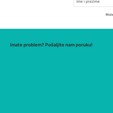
Možet
Imate problem? Pošaljite nam poruku!