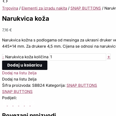
Trgovina
/
Elementi za izradu nakita
/
SNAP BUTTONS
/ Naruk
Narukvica koža
7,16
€
Narukvica kožna s podlogama od mesinga za ukrasni druker vel 
445*14 mm. Za drukere 4,5 mm. Cijena se odnosi na narukvicu
+
-
Narukvica koža količina
Dodaj u košaricu
Dodaj na listu želja
Dodaj na listu želja
Šifra proizvoda:
SBB24
Kategorija:
SNAP BUTTONS
SNAP BUTTONS
Podijeli:
Povezani proizvodi