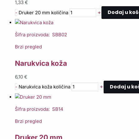
1,33
€
Dodaj u koš
+
-
Druker 20 mm količina
Šifra proizvoda: SBB02
Brzi pregled
Narukvica koža
6,10
€
Dodaj u ko
+
-
Narukvica koža količina
Šifra proizvoda: SB14
Brzi pregled
Druker 20 mm