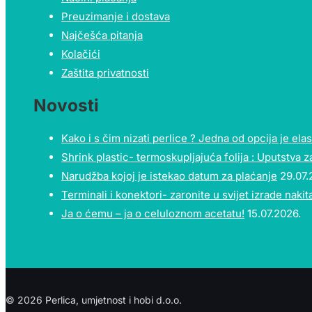
Preuzimanje i dostava
Najčešća pitanja
Kolačići
Zaštita privatnosti
Novosti
Kako i s čim nizati perlice ? Jedna od opcija je elast
Shrink plastic- termoskupljajuća folija : Uputstva z
Narudžba kojoj je istekao datum za plaćanje
29.07.
Terminali i konektori- zaronite u svijet izrade nakita
Ja o ćemu – ja o celuloznom acetatu!
15.07.2026.
© 2026 Perlica, umjetnost i hobi d.o.o.