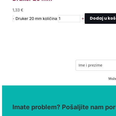
1,33
€
Dodaj u koš
+
-
Druker 20 mm količina
Možet
Imate problem? Pošaljite nam por