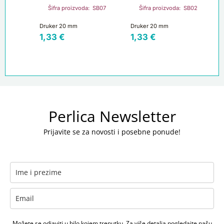
Šifra proizvoda: SB07
Šifra proizvoda: SB02
Druker 20 mm
Druker 20 mm
1,33
€
1,33
€
Perlica Newsletter
Prijavite se za novosti i posebne ponude!
Možete se odjaviti u bilo kojem trenutku. Za više detalja pogledajte našu