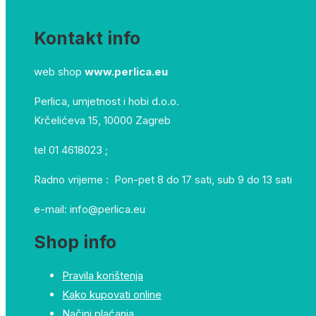
Kontakt info
web shop
www.perlica.eu
Perlica, umjetnost i hobi d.o.o.
Krčelićeva 15, 10000 Zagreb
tel 01 4618023 ;
Radno vrijeme : Pon-pet 8 do 17 sati, sub 9 do 13 sati
e-mail: info@perlica.eu
Shop info
Pravila korištenja
Kako kupovati online
Načini plaćanja