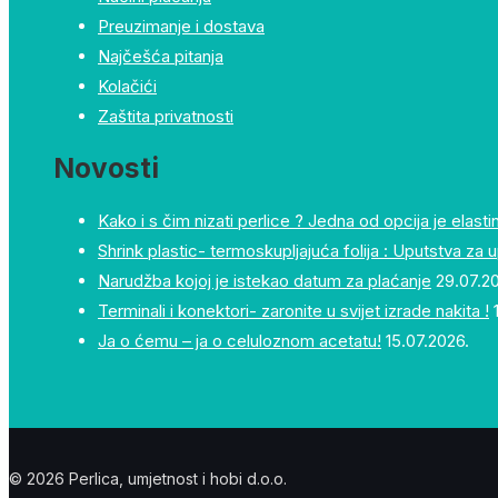
Preuzimanje i dostava
Najčešća pitanja
Kolačići
Zaštita privatnosti
Novosti
Kako i s čim nizati perlice ? Jedna od opcija je elastin
Shrink plastic- termoskupljajuća folija : Uputstva za 
Narudžba kojoj je istekao datum za plaćanje
29.07.2
Terminali i konektori- zaronite u svijet izrade nakita !
Ja o ćemu – ja o celuloznom acetatu!
15.07.2026.
© 2026 Perlica, umjetnost i hobi d.o.o.