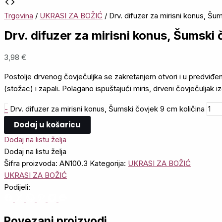
Trgovina
/
UKRASI ZA BOŽIĆ
/ Drv. difuzer za mirisni konus, Šu
Drv. difuzer za mirisni konus, Šumski
3,98
€
Postolje drvenog čovječuljka se zakretanjem otvori i u predviđe
(stožac) i zapali. Polagano ispuštajući miris, drveni čovječuljak iz
-
Drv. difuzer za mirisni konus, Šumski čovjek 9 cm količina
Dodaj u košaricu
Dodaj na listu želja
Dodaj na listu želja
Šifra proizvoda:
AN100.3
Kategorija:
UKRASI ZA BOŽIĆ
UKRASI ZA BOŽIĆ
Podijeli:
Povezani proizvodi