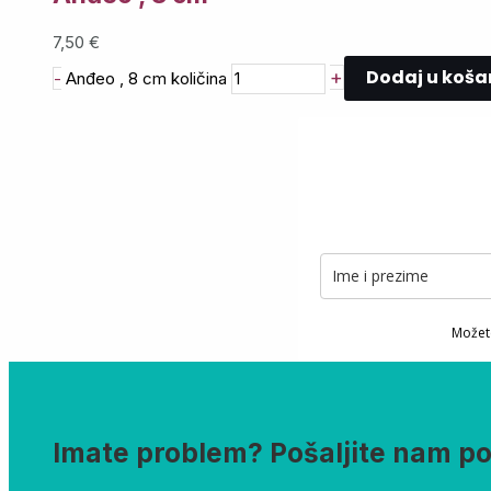
7,50
€
Dodaj u koša
+
-
Anđeo , 8 cm količina
Možete
Imate problem? Pošaljite nam p