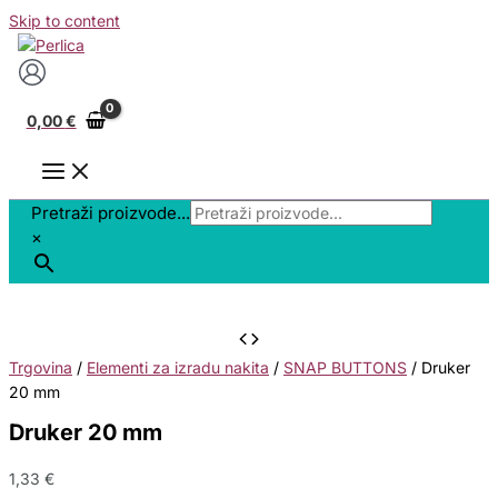
Skip to content
0,00
€
Pretraži proizvode...
×
Trgovina
/
Elementi za izradu nakita
/
SNAP BUTTONS
/ Druker
20 mm
Druker 20 mm
1,33
€