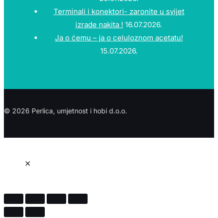
Terminali i konektori- zaronite u svijet
izrade nakita !
16.07.2026.
Ja o ćemu – ja o celuloznom acetatu!
15.07.2026.
© 2026 Perlica, umjetnost i hobi d.o.o.