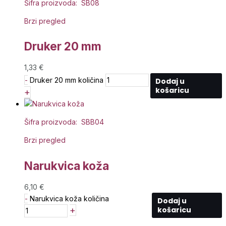
Šifra proizvoda: SB08
Brzi pregled
Druker 20 mm
1,33
€
-
Druker 20 mm količina
Dodaj u
košaricu
+
Šifra proizvoda: SBB04
Brzi pregled
Narukvica koža
6,10
€
-
Narukvica koža količina
Dodaj u
+
košaricu