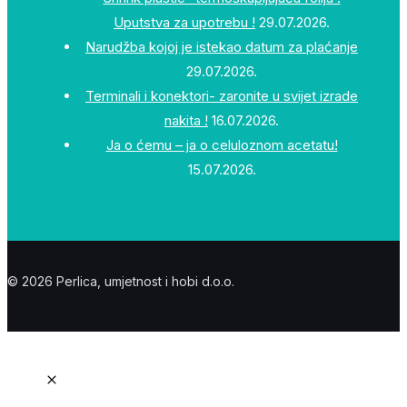
Uputstva za upotrebu !
29.07.2026.
Narudžba kojoj je istekao datum za plaćanje
29.07.2026.
Terminali i konektori- zaronite u svijet izrade
nakita !
16.07.2026.
Ja o ćemu – ja o celuloznom acetatu!
15.07.2026.
© 2026 Perlica, umjetnost i hobi d.o.o.