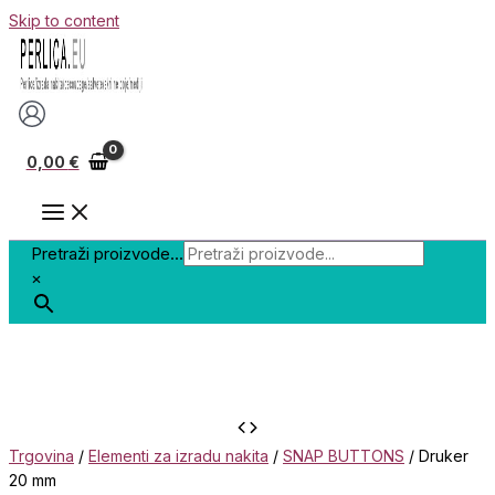
Skip to content
0,00
€
Pretraži proizvode...
×
Trgovina
/
Elementi za izradu nakita
/
SNAP BUTTONS
/ Druker
20 mm