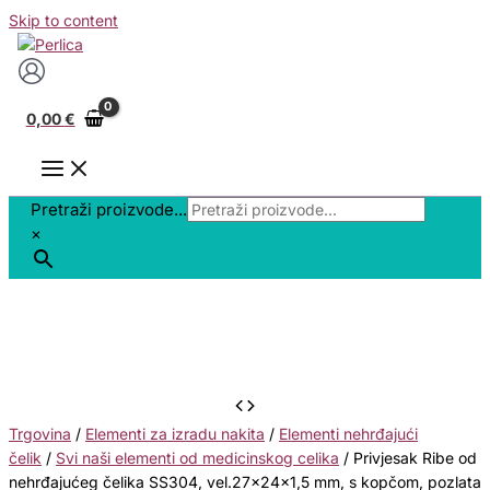
Skip to content
0,00
€
Pretraži proizvode...
×
Trgovina
/
Elementi za izradu nakita
/
Elementi nehrđajući
čelik
/
Svi naši elementi od medicinskog celika
/ Privjesak Ribe od
nehrđajućeg čelika SS304, vel.27x24x1,5 mm, s kopčom, pozlata