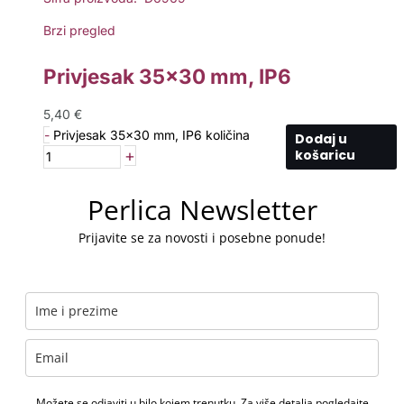
Brzi pregled
Privjesak 35×30 mm, IP6
5,40
€
-
Privjesak 35x30 mm, IP6 količina
Dodaj u
+
košaricu
Perlica Newsletter
Prijavite se za novosti i posebne ponude!
Možete se odjaviti u bilo kojem trenutku. Za više detalja pogledajte