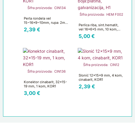
Šifra proizvoda: CIN134
Šifra proizvoda: HEM F002
Perla rondela vel
15~16×9~10mm, rupa: 2mm,
Perlica riba, sint.hematit,
3 kom, cinabarit, KOR1
2,39
€
vel 16x6x5 mm, 10 kom,
boja:platina, galvanizacija,
5,00
€
H1
Šifra proizvoda: CIN12
Šifra proizvoda: CIN136
Slonić 12x15x9 mm, 4 kom,
cinabarit, KOR1
Konektor cinabarit, 32×15-
2,39
€
19 mm, 1 kom, KOR1
3,00
€