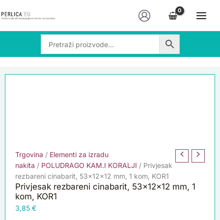
Skip
Privjesak
to
rezbareni
content
cinabarit,
53x12x12
mm,
1
kom,
KOR1
količina
Trgovina
/
Elementi za izradu
nakita
/
POLUDRAGO KAM.I KORALJI
/ Privjesak
rezbareni cinabarit, 53x12x12 mm, 1 kom, KOR1
Privjesak rezbareni cinabarit, 53x12x12 mm, 1
kom, KOR1
3,85
€