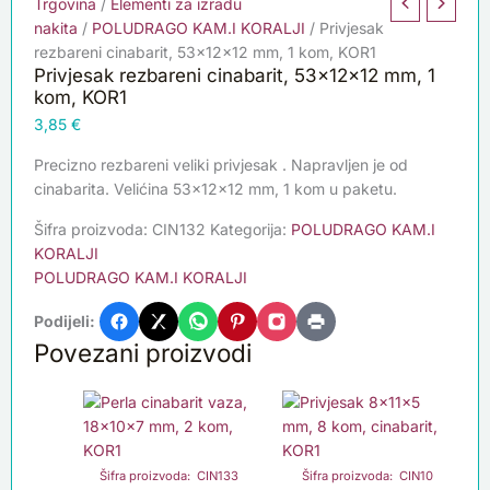
Trgovina
/
Elementi za izradu
nakita
/
POLUDRAGO KAM.I KORALJI
/ Privjesak
rezbareni cinabarit, 53x12x12 mm, 1 kom, KOR1
Privjesak rezbareni cinabarit, 53x12x12 mm, 1
kom, KOR1
3,85
€
Precizno rezbareni veliki privjesak . Napravljen je od
cinabarita. Velićina 53x12x12 mm, 1 kom u paketu.
Šifra proizvoda:
CIN132
Kategorija:
POLUDRAGO KAM.I
KORALJI
POLUDRAGO KAM.I KORALJI
Podijeli:
Povezani proizvodi
Šifra proizvoda: CIN133
Šifra proizvoda: CIN10