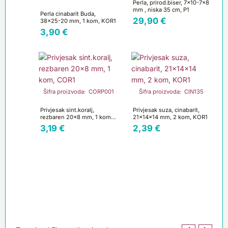
Perla, prirod.biser, 7×10-7×8
mm , niska 35 cm, P1
Perla cinabarit Buda,
29,90
€
38×25-20 mm, 1 kom, KOR1
3,90
€
Šifra proizvoda: CORP001
Šifra proizvoda: CIN135
Privjesak sint.koralj,
Privjesak suza, cinabarit,
rezbaren 20×8 mm, 1 kom,
21x14x14 mm, 2 kom, KOR1
COR1
3,19
€
2,39
€