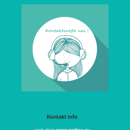
Kontakt info
web shop
www.perlica.eu