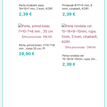
Perla cinabarit vaza,
Privjesak 8x11x5 mm, 8
18x10x7 mm, 2 kom, KOR1
kom, cinabarit, KOR1
2,39
€
2,39
€
Šifra proizvoda: PRL100
Perla, prirod.biser, 7×10-7×8
Šifra proizvoda: CIN134
mm , niska 35 cm, P1
29,90
€
Perla rondela vel
15~16×9~10mm, rupa: 2mm,
3 kom, cinabarit, KOR1
2,39
€