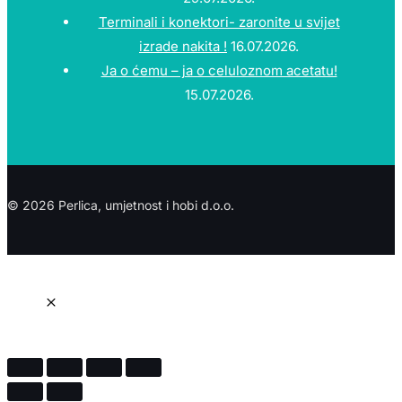
Terminali i konektori- zaronite u svijet
izrade nakita !
16.07.2026.
Ja o ćemu – ja o celuloznom acetatu!
15.07.2026.
© 2026 Perlica, umjetnost i hobi d.o.o.