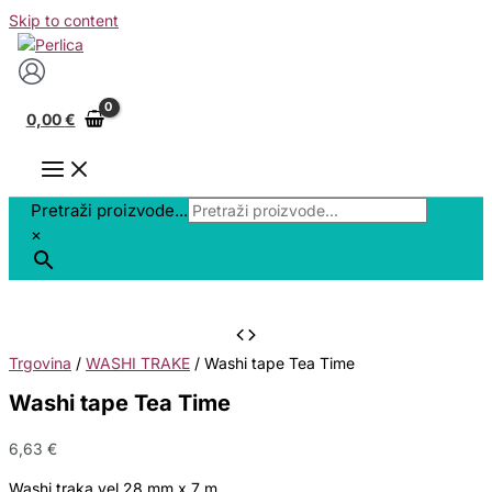
Skip to content
0,00
€
Pretraži proizvode...
×
Trgovina
/
WASHI TRAKE
/ Washi tape Tea Time
Washi tape Tea Time
6,63
€
Washi traka vel 28 mm x 7 m