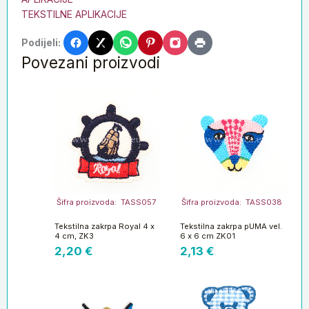
TEKSTILNE APLIKACIJE
Podijeli:
Povezani proizvodi
Šifra proizvoda: TASS057
Šifra proizvoda: TASS038
Tekstilna zakrpa Royal 4 x
Tekstilna zakrpa pUMA vel.
4 cm, ZK3
6 x 6 cm ZK01
2,20
€
2,13
€