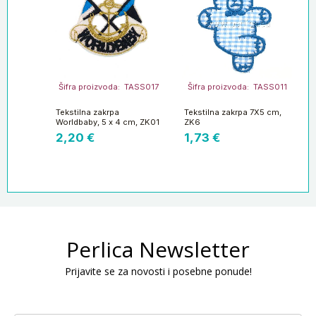
Šifra proizvoda: TASS017
Šifra proizvoda: TASS011
Tekstilna zakrpa
Tekstilna zakrpa 7X5 cm,
Worldbaby, 5 x 4 cm, ZK01
ZK6
2,20
€
1,73
€
Perlica Newsletter
Prijavite se za novosti i posebne ponude!