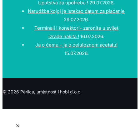
Uputstva za upotrebu !
29.07.2026.
Narudžba kojoj je istekao datum za plaćanje
29.07.2026.
Terminali i konektori- zaronite u svijet
izrade nakita !
16.07.2026.
Ja o ćemu – ja o celuloznom acetatu!
15.07.2026.
© 2026 Perlica, umjetnost i hobi d.o.o.