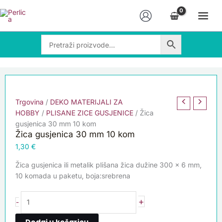
Skip
Žica
to
gusjenica
content
30
mm
10
kom
količina
Trgovina
/
DEKO MATERIJALI ZA
HOBBY
/
PLISANE ZICE GUSJENICE
/ Žica
gusjenica 30 mm 10 kom
Žica gusjenica 30 mm 10 kom
1,30
€
Žica gusjenica ili metalik plišana žica dužine 300 x 6 mm,
10 komada u paketu, boja:srebrena
+
-
Dodaj u košaricu