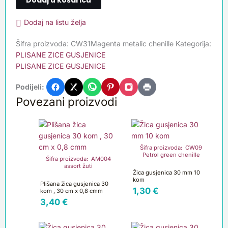
Dodaj na listu želja
Šifra proizvoda:
CW31Magenta metalic chenille
Kategorija:
PLISANE ZICE GUSJENICE
PLISANE ZICE GUSJENICE
Podijeli:
Povezani proizvodi
Šifra proizvoda: CW09
Petrol green chenille
Šifra proizvoda: AM004
assort žuti
Žica gusjenica 30 mm 10
kom
Plišana žica gusjenica 30
1,30
€
kom , 30 cm x 0,8 cmm
3,40
€