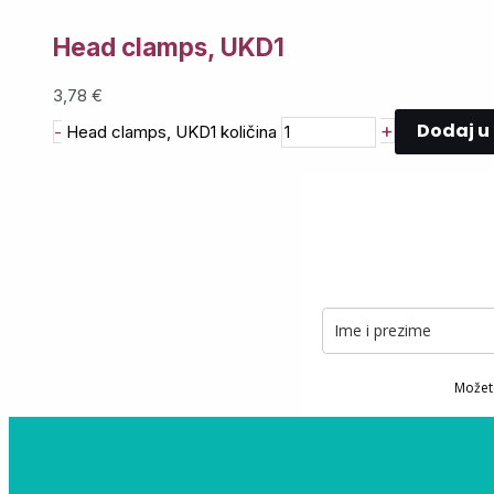
Head clamps, UKD1
3,78
€
Dodaj u
+
-
Head clamps, UKD1 količina
Možete