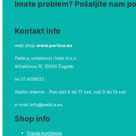
Imate problem? Pošaljite nam p
Kontakt info
web shop
www.perlica.eu
Perlica, umjetnost i hobi d.o.o.
Krčelićeva 15, 10000 Zagreb
tel 01 4618023 ;
Radno vrijeme : Pon-pet 8 do 17 sati, sub 9 do 13 sati
e-mail: info@perlica.eu
Shop info
Pravila korištenja