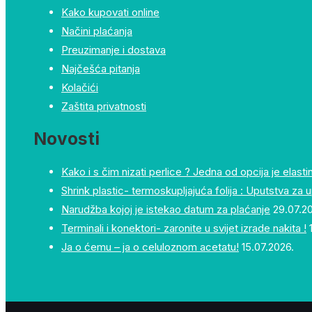
Kako kupovati online
Načini plaćanja
Preuzimanje i dostava
Najčešća pitanja
Kolačići
Zaštita privatnosti
Novosti
Kako i s čim nizati perlice ? Jedna od opcija je elastin
Shrink plastic- termoskupljajuća folija : Uputstva za 
Narudžba kojoj je istekao datum za plaćanje
29.07.2
Terminali i konektori- zaronite u svijet izrade nakita !
Ja o ćemu – ja o celuloznom acetatu!
15.07.2026.