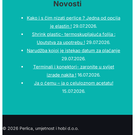
Novosti
Kako i s čim nizati perlice ? Jedna od opcija
je elastin !
29.07.2026.
Shrink plastic- termoskupljajuća folija :
Uputstva za upotrebu !
29.07.2026.
Narudžba kojoj je istekao datum za plaćanje
29.07.2026.
Terminali i konektori- zaronite u svijet
izrade nakita !
16.07.2026.
Ja o ćemu – ja o celuloznom acetatu!
15.07.2026.
© 2026 Perlica, umjetnost i hobi d.o.o.