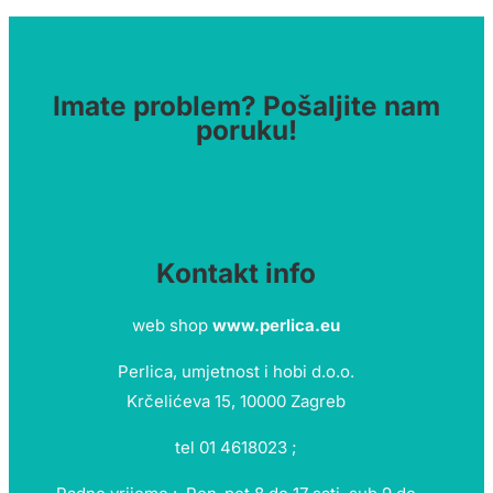
Imate problem? Pošaljite nam
poruku!
Kontakt info
web shop
www.perlica.eu
Perlica, umjetnost i hobi d.o.o.
Krčelićeva 15, 10000 Zagreb
tel 01 4618023 ;