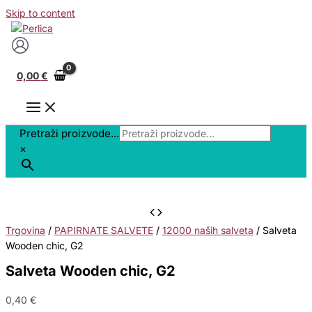
Skip to content
0,00
€
Pretraži proizvode...
×
Trgovina
/
PAPIRNATE SALVETE
/
12000 naših salveta
/ Salveta
Wooden chic, G2
Salveta Wooden chic, G2
0,40
€