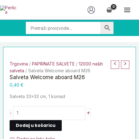
Skip
Salveta
to
Welcome
content
aboard
M26
količina
Trgovina
/
PAPIRNATE SALVETE
/
12000 naših
salveta
/ Salveta Welcome aboard M26
Salveta Welcome aboard M26
0,40
€
Salveta 33×33 cm, 1 komad
+
-
Dodaj u košaricu
Dodaj na listu želja