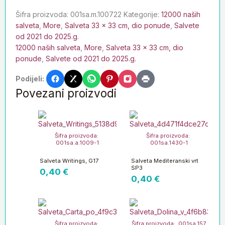
Šifra proizvoda:
001sa.m.100722
Kategorije:
12000 naših
salveta
,
More
,
Salveta 33 x 33 cm, dio ponude
,
Salvete
od 2021 do 2025.g.
12000 naših salveta
,
More
,
Salveta 33 x 33 cm, dio
ponude
,
Salvete od 2021 do 2025.g.
Podijeli:
Povezani proizvodi
Šifra proizvoda:
Šifra proizvoda:
001sa.a.1009-1
001sa.1430-1
Salveta Writings, G17
Salveta Mediteranski vrt
SP3
0,40
€
0,40
€
Šifra proizvoda:
Šifra proizvoda: 001sa.157