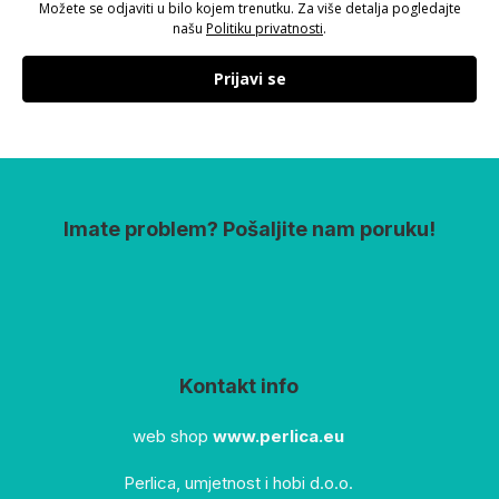
Možete se odjaviti u bilo kojem trenutku. Za više detalja pogledajte
našu
Politiku privatnosti
.
Prijavi se
Imate problem? Pošaljite nam poruku!
Kontakt info
web shop
www.perlica.eu
Perlica, umjetnost i hobi d.o.o.