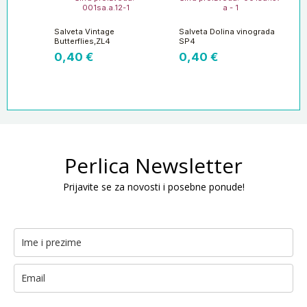
001sa.a.12-1
a - 1
Salveta Vintage
Salveta Dolina vinograda
Butterflies,ZL4
SP4
0,40
€
0,40
€
Perlica Newsletter
Prijavite se za novosti i posebne ponude!