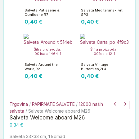
Salveta Patisserie &
Salveta Mediteranski vrt
Confiserie R7
SP3
0,40
€
0,40
€
Šifra proizvoda:
Šifra proizvoda:
001sa.a.1464-1
001sa.a.12-1
Salveta Around the
Salveta Vintage
World,R2
Butterflies,ZL4
0,40
€
0,40
€
Trgovina
/
PAPIRNATE SALVETE
/
12000 naših
salveta
/ Salveta Welcome aboard M26
Salveta Welcome aboard M26
0,34
€
Salveta 33×33 cm, 1 komad