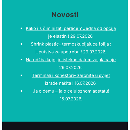
Novosti
Kako i s čim nizati perlice ? Jedna od opcija
je elastin !
29.07.2026.
Shrink plastic- termoskupljajuća folija :
Uputstva za upotrebu !
29.07.2026.
Narudžba kojoj je istekao datum za plaćanje
29.07.2026.
Terminali i konektori- zaronite u svijet
izrade nakita !
16.07.2026.
Ja o ćemu – ja o celuloznom acetatu!
15.07.2026.