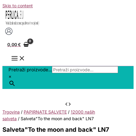
Skip to content
0,00
€
Pretraži proizvode...
×
Trgovina
/
PAPIRNATE SALVETE
/
12000 naših
salveta
/ Salveta"To the moon and back" LN7
Salveta"To the moon and back" LN7