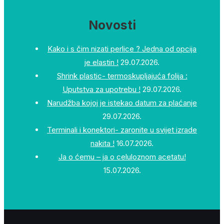
Novosti
Kako i s čim nizati perlice ? Jedna od opcija
je elastin !
29.07.2026.
Shrink plastic- termoskupljajuća folija :
Uputstva za upotrebu !
29.07.2026.
Narudžba kojoj je istekao datum za plaćanje
29.07.2026.
Terminali i konektori- zaronite u svijet izrade
nakita !
16.07.2026.
Ja o ćemu – ja o celuloznom acetatu!
15.07.2026.