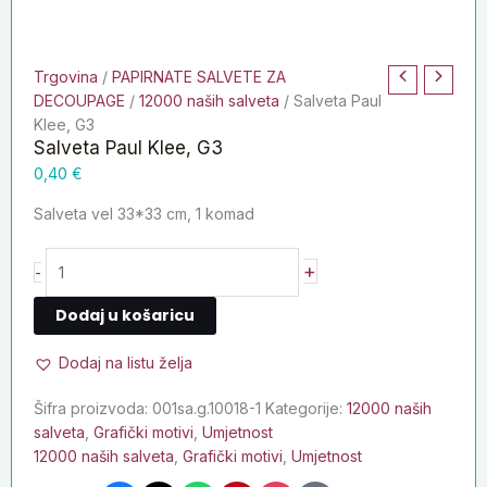
Trgovina
/
PAPIRNATE SALVETE ZA
DECOUPAGE
/
12000 naših salveta
/ Salveta Paul
Klee, G3
Salveta Paul Klee, G3
0,40
€
Salveta vel 33*33 cm, 1 komad
+
-
Dodaj u košaricu
Dodaj na listu želja
Šifra proizvoda:
001sa.g.10018-1
Kategorije:
12000 naših
salveta
,
Grafički motivi
,
Umjetnost
12000 naših salveta
,
Grafički motivi
,
Umjetnost