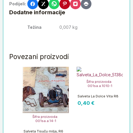
Podijeli:
Dodatne informacije
Težina
0,007 kg
Povezani proizvodi
Šifra proizvoda:
001sa.a.1010-1
Salveta La Dolce Vita R8
0,40
€
Šifra proizvoda:
001sa.a.14-1
Salveta Tisuču milja, R6