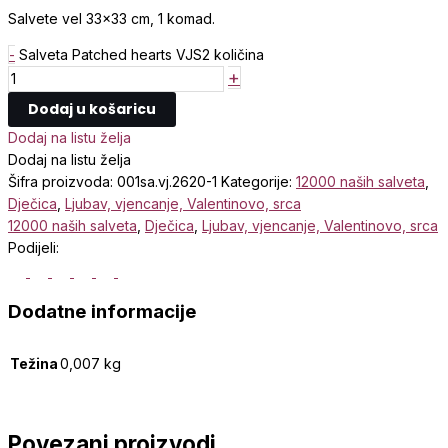
Salvete vel 33×33 cm, 1 komad.
-
Salveta Patched hearts VJS2 količina
+
Dodaj u košaricu
Dodaj na listu želja
Dodaj na listu želja
Šifra proizvoda:
001sa.vj.2620-1
Kategorije:
12000 naših salveta
,
Dječica
,
Ljubav, vjencanje, Valentinovo, srca
12000 naših salveta
,
Dječica
,
Ljubav, vjencanje, Valentinovo, srca
Podijeli:
Dodatne informacije
Težina
0,007 kg
Povezani proizvodi