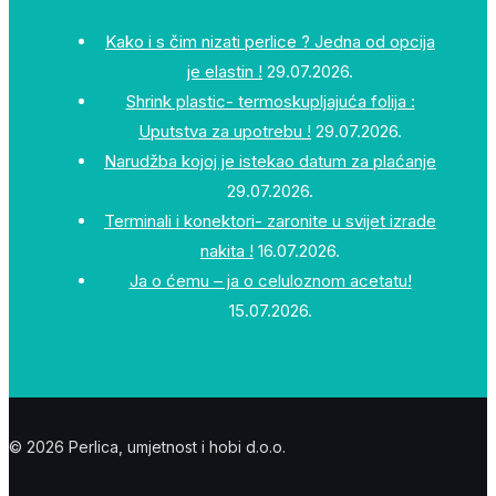
Kako i s čim nizati perlice ? Jedna od opcija
je elastin !
29.07.2026.
Shrink plastic- termoskupljajuća folija :
Uputstva za upotrebu !
29.07.2026.
Narudžba kojoj je istekao datum za plaćanje
29.07.2026.
Terminali i konektori- zaronite u svijet izrade
nakita !
16.07.2026.
Ja o ćemu – ja o celuloznom acetatu!
15.07.2026.
© 2026 Perlica, umjetnost i hobi d.o.o.