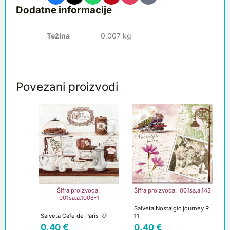
Dodatne informacije
Težina
0,007 kg
Povezani proizvodi
Šifra proizvoda:
Šifra proizvoda: 001sa.a.143
001sa.a.1008-1
Salveta Nostalgic journey R
Salveta Cafe de Paris R7
11
0,40
€
0,40
€