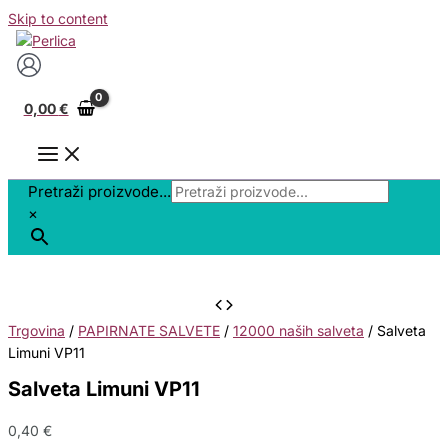
Skip to content
0,00
€
Pretraži proizvode...
×
Trgovina
/
PAPIRNATE SALVETE
/
12000 naših salveta
/ Salveta
Limuni VP11
Salveta Limuni VP11
0,40
€