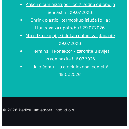
Kako i s čim nizati perlice ? Jedna od opcija
je elastin !
29.07.2026.
Shrink plastic- termoskupljajuća folija :
Uputstva za upotrebu !
29.07.2026.
Narudžba kojoj je istekao datum za plaćanje
29.07.2026.
Terminali i konektori- zaronite u svijet
izrade nakita !
16.07.2026.
Ja o ćemu – ja o celuloznom acetatu!
15.07.2026.
© 2026 Perlica, umjetnost i hobi d.o.o.