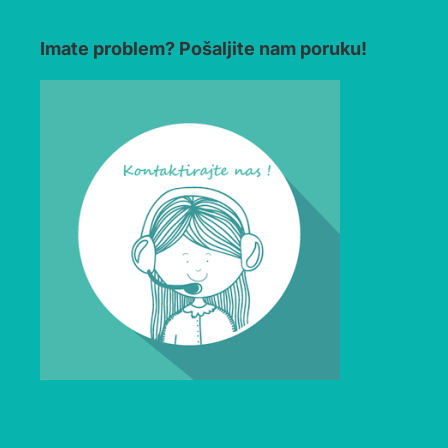
Imate problem? Pošaljite nam poruku!