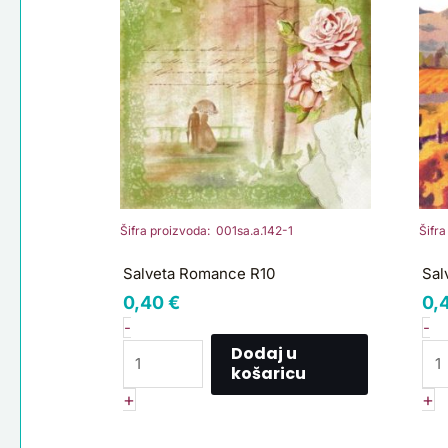
R10
vi
količina
S
ko
Šifra proizvoda: 001sa.a.142-1
Šifra
Salveta Romance R10
Sal
0,40
€
0,
-
-
Dodaj u
košaricu
+
+