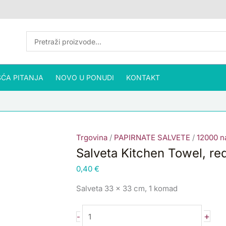
Salveta
Kitchen
Towel,
red
G12
količina
ĆA PITANJA
NOVO U PONUDI
KONTAKT
Trgovina
/
PAPIRNATE SALVETE
/
12000 na
Salveta Kitchen Towel, re
0,40
€
Salveta 33 x 33 cm, 1 komad
+
-