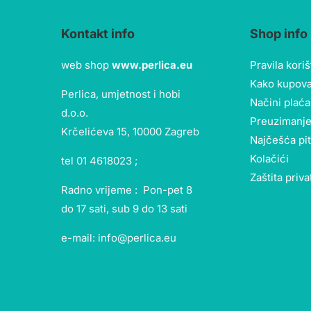
Kontakt info
Shop info
web shop
www.perlica.eu
Pravila kori
Kako kupova
Perlica, umjetnost i hobi
Načini plaća
d.o.o.
Preuzimanje
Krčelićeva 15, 10000 Zagreb
Najčešća pi
Kolačići
tel 01 4618023 ;
Zaštita priva
Radno vrijeme : Pon-pet 8
do 17 sati, sub 9 do 13 sati
e-mail: info@perlica.eu