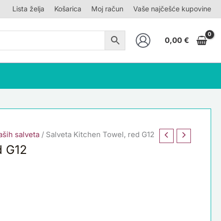
Lista želja
Košarica
Moj račun
Vaše najčešće kupovine
0,00
€
ših salveta
/ Salveta Kitchen Towel, red G12
d G12