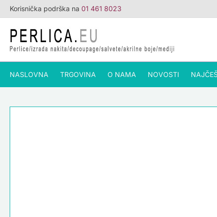
Skip
Korisnička podrška na
01 461 8023
to
content
NASLOVNA
TRGOVINA
O NAMA
NOVOSTI
NAJČEŠ