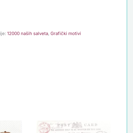
ije:
12000 naših salveta
,
Grafički motivi
Salveta
Writings,