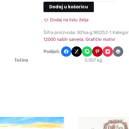
Dodaj u košaricu
Dodaj na listu želja
Šifra proizvoda:
001sa.g.160252-1
Kategor
12000 naših salveta
,
Grafički motivi
Podijeli:
Težina
0,007 kg
lveta
Salveta
lina
Cafe