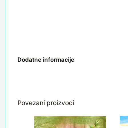
Dodatne informacije
Povezani proizvodi
Salveta
Sa
Romance
Do