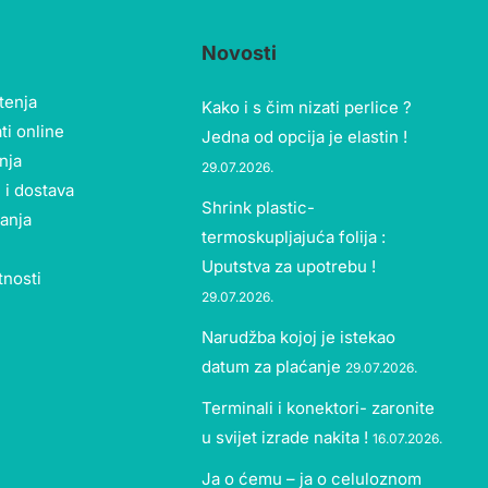
Novosti
štenja
Kako i s čim nizati perlice ?
ti online
Jedna od opcija je elastin !
nja
29.07.2026.
 i dostava
Shrink plastic-
tanja
termoskupljajuća folija :
Uputstva za upotrebu !
tnosti
29.07.2026.
Narudžba kojoj je istekao
datum za plaćanje
29.07.2026.
Terminali i konektori- zaronite
u svijet izrade nakita !
16.07.2026.
Ja o ćemu – ja o celuloznom