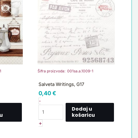
G17
količina
1
Šifra proizvoda: 001sa.a.1009-1
Salveta Writings, G17
0,40
€
-
Dodaj u
u
košaricu
+