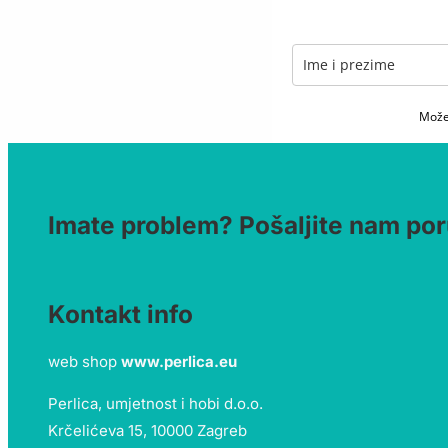
Možet
Imate problem? Pošaljite nam por
Kontakt info
web shop
www.perlica.eu
Perlica, umjetnost i hobi d.o.o.
Krčelićeva 15, 10000 Zagreb