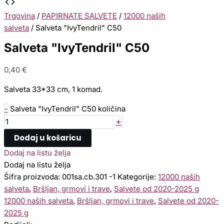
Trgovina
/
PAPIRNATE SALVETE
/
12000 naših
salveta
/ Salveta "IvyTendril" C50
Salveta "IvyTendril" C50
0,40
€
Salveta 33*33 cm, 1 komad.
-
Salveta "IvyTendril" C50 količina
+
Dodaj u košaricu
Dodaj na listu želja
Dodaj na listu želja
Šifra proizvoda:
001sa.cb.301 -1
Kategorije:
12000 naših
salveta
,
Bršljan, grmovi i trave
,
Salvete od 2020-2025 g
12000 naših salveta
,
Bršljan, grmovi i trave
,
Salvete od 2020-
2025 g