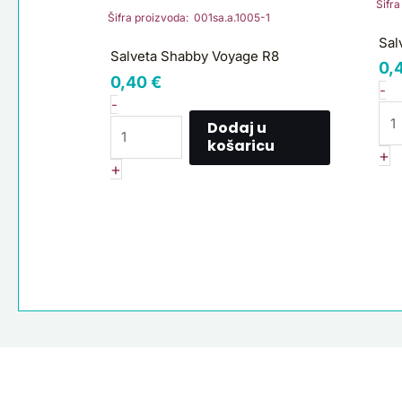
Voyage
vr
Šifr
Šifra proizvoda: 001sa.a.1005-1
R8
S
Sal
količina
ko
Salveta Shabby Voyage R8
0,
0,40
€
-
-
Dodaj u
košaricu
+
+