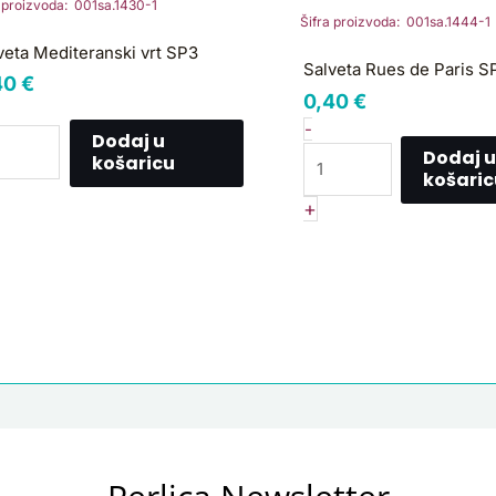
t
de
a proizvoda: 001sa.1430-1
Šifra proizvoda: 001sa.1444-1
P3
Paris
veta Mediteranski vrt SP3
ličina
SP3
Salveta Rues de Paris S
40
€
količina
0,40
€
-
Dodaj u
Dodaj u
košaricu
košaric
+