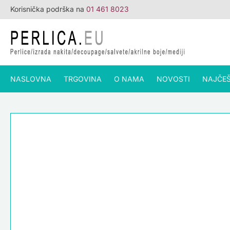
Skip
Korisnička podrška na
01 461 8023
to
content
NASLOVNA
TRGOVINA
O NAMA
NOVOSTI
NAJČEŠ