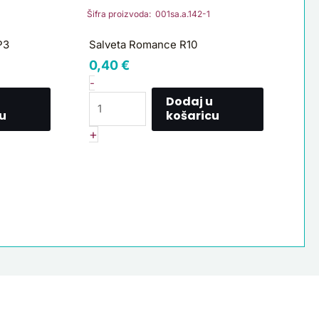
R10
Šifra proizvoda: 001sa.a.142-1
količina
P3
Salveta Romance R10
0,40
€
-
Dodaj u
u
košaricu
+