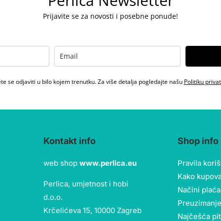
Perlica Newsletter
Prijavite se za novosti i posebne ponude!
e se odjaviti u bilo kojem trenutku. Za više detalja pogledajte našu
Politiku priva
Kontakt info
Shop info
web shop
www.perlica.eu
Pravila kori
Kako kupova
Perlica, umjetnost i hobi
Načini plaća
d.o.o.
Preuzimanje
Krčelićeva 15, 10000 Zagreb
Najčešća pi