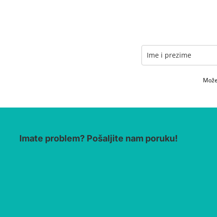
Možet
Imate problem? Pošaljite nam poruku!