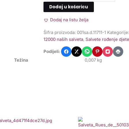
Dodaj u košaricu
Dodaj na listu želja
Šifra proizvoda:
001sa.d.11711-1
Kategorije
12000 naših salveta
,
Salvete rođenje djete
Podijeli:
Težina
0,007 kg
lveta
Salveta
diteranski
Rues