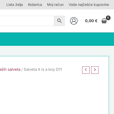
Lista želja
Košarica
Moj račun
Vaše najčešće kupovine
0,00
€
ših salveta
/ Salveta It is a boy D11