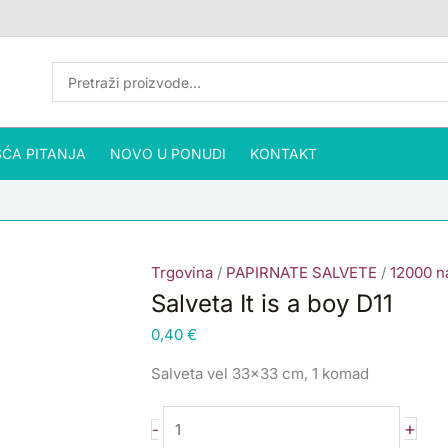
Salveta
It
is
a
boy
D11
ĆA PITANJA
NOVO U PONUDI
količina
KONTAKT
Trgovina
/
PAPIRNATE SALVETE
/
12000 na
Salveta It is a boy D11
0,40
€
Salveta vel 33×33 cm, 1 komad
+
-