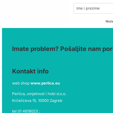
Možet
Imate problem? Pošaljite nam por
Kontakt info
web shop
www.perlica.eu
Perlica, umjetnost i hobi d.o.o.
Krčelićeva 15, 10000 Zagreb
tel 01 4618023 ;