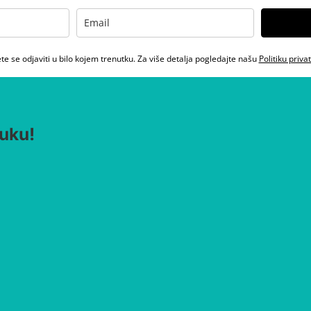
e se odjaviti u bilo kojem trenutku. Za više detalja pogledajte našu
Politiku priva
uku!