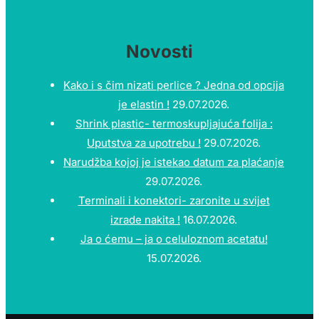
Novosti
Kako i s čim nizati perlice ? Jedna od opcija
je elastin !
29.07.2026.
Shrink plastic- termoskupljajuća folija :
Uputstva za upotrebu !
29.07.2026.
Narudžba kojoj je istekao datum za plaćanje
29.07.2026.
Terminali i konektori- zaronite u svijet
izrade nakita !
16.07.2026.
Ja o ćemu – ja o celuloznom acetatu!
15.07.2026.