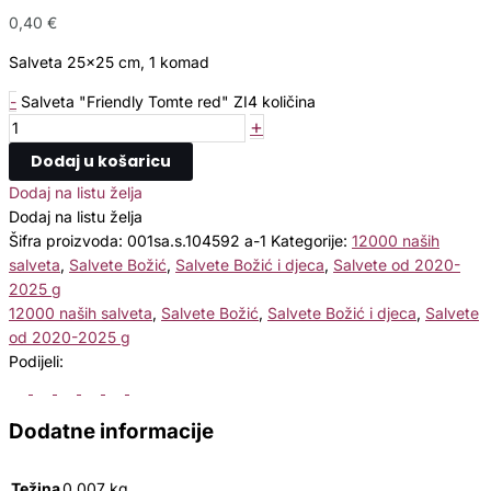
0,40
€
Salveta 25×25 cm, 1 komad
-
Salveta "Friendly Tomte red" ZI4 količina
+
Dodaj u košaricu
Dodaj na listu želja
Dodaj na listu želja
Šifra proizvoda:
001sa.s.104592 a-1
Kategorije:
12000 naših
salveta
,
Salvete Božić
,
Salvete Božić i djeca
,
Salvete od 2020-
2025 g
12000 naših salveta
,
Salvete Božić
,
Salvete Božić i djeca
,
Salvete
od 2020-2025 g
Podijeli:
Dodatne informacije
Težina
0,007 kg