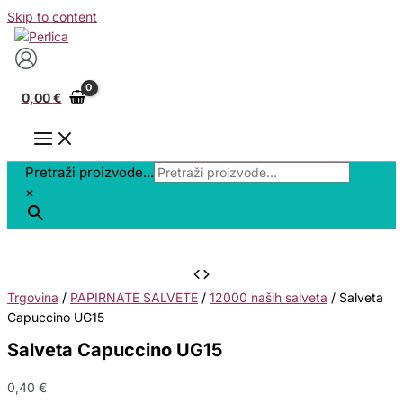
Skip to content
0,00
€
Pretraži proizvode...
×
Trgovina
/
PAPIRNATE SALVETE
/
12000 naših salveta
/ Salveta
Capuccino UG15
Salveta Capuccino UG15
0,40
€