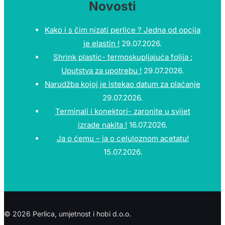
Novosti
Kako i s čim nizati perlice ? Jedna od opcija
je elastin !
29.07.2026.
Shrink plastic- termoskupljajuća folija :
Uputstva za upotrebu !
29.07.2026.
Narudžba kojoj je istekao datum za plaćanje
29.07.2026.
Terminali i konektori- zaronite u svijet
izrade nakita !
16.07.2026.
Ja o ćemu – ja o celuloznom acetatu!
15.07.2026.
© 2026 Perlica, umjetnost i hobi d.o.o.