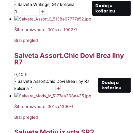
-
Salveta Writings, G17 količina
Dodaj u
+
košaricu
Šifra proizvoda: 001sa.a.1002-1
Brzi pregled
Salveta Assort.Chic Dovi Brea Ilny
R7
0,40
€
-
Salveta Assort.Chic Dovi Brea Ilny R7
Dodaj u
+
košaricu
količina
Šifra proizvoda: 001sa.1390-1
Brzi pregled
Salveta Motiv iz vrta SP2