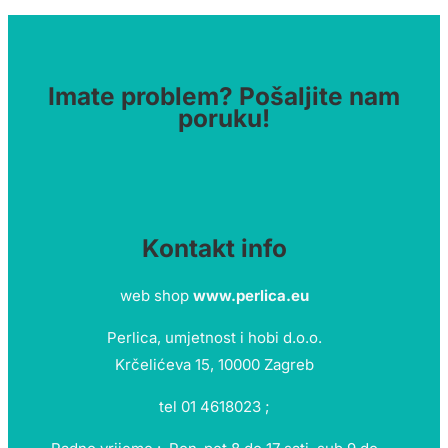
Imate problem? Pošaljite nam
poruku!
Kontakt info
web shop
www.perlica.eu
Perlica, umjetnost i hobi d.o.o.
Krčelićeva 15, 10000 Zagreb
tel 01 4618023 ;