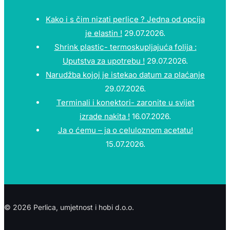
Kako i s čim nizati perlice ? Jedna od opcija
je elastin !
29.07.2026.
Shrink plastic- termoskupljajuća folija :
Uputstva za upotrebu !
29.07.2026.
Narudžba kojoj je istekao datum za plaćanje
29.07.2026.
Terminali i konektori- zaronite u svijet
izrade nakita !
16.07.2026.
Ja o ćemu – ja o celuloznom acetatu!
15.07.2026.
© 2026 Perlica, umjetnost i hobi d.o.o.