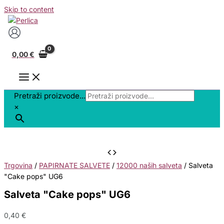
Skip to content
0,00
€
Pretraži proizvode...
×
Trgovina
/
PAPIRNATE SALVETE
/
12000 naših salveta
/ Salveta
"Cake pops" UG6
Salveta "Cake pops" UG6
0,40
€