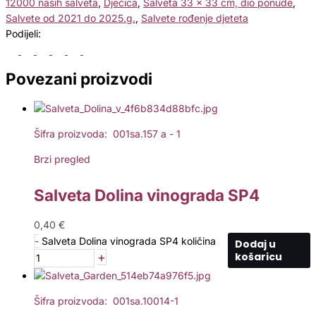
12000 naših salveta
,
Dječica
,
Salveta 33 x 33 cm, dio ponude
,
Salvete od 2021 do 2025.g.
,
Salvete rođenje djeteta
Podijeli:
Povezani proizvodi
Šifra proizvoda: 001sa.157 a - 1
Brzi pregled
Salveta Dolina vinograda SP4
0,40
€
-
Salveta Dolina vinograda SP4 količina
Dodaj u
+
košaricu
Šifra proizvoda: 001sa.10014-1