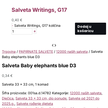
Salveta Writings, G17
0,40
€
-
Salveta Writings, G17 količina
Dodaj u
+
košaricu
Trgovina
/
PAPIRNATE SALVETE
/
12000 naših salveta
/ Salveta
Baby elephants blue D3
Salveta Baby elephants blue D3
0,34
€
Salveta 33 x 33 cm, 1 komad
Šifra proizvoda:
001sa.d.14782
Kategorije:
12000 naših salveta
,
Dječica
,
Salveta 33 x 33 cm, dio ponude
,
Salvete od 2021 do
2025.g.
,
Salvete rođenje djeteta