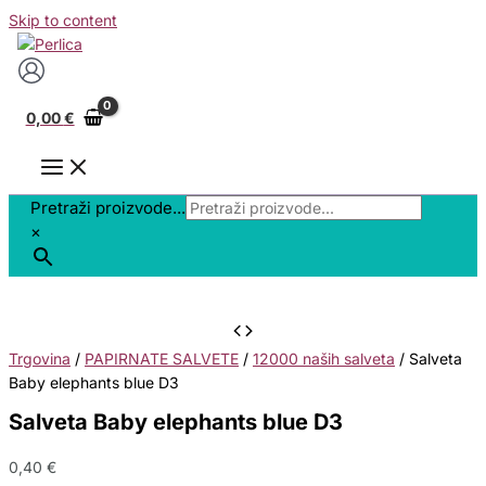
Skip to content
0,00
€
Pretraži proizvode...
×
Trgovina
/
PAPIRNATE SALVETE
/
12000 naših salveta
/ Salveta
Baby elephants blue D3
Salveta Baby elephants blue D3
0,40
€