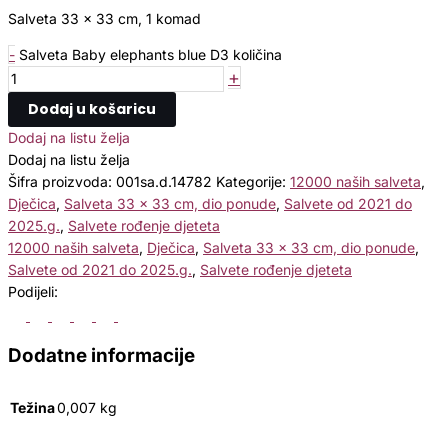
Salveta 33 x 33 cm, 1 komad
-
Salveta Baby elephants blue D3 količina
+
Dodaj u košaricu
Dodaj na listu želja
Dodaj na listu želja
Šifra proizvoda:
001sa.d.14782
Kategorije:
12000 naših salveta
,
Dječica
,
Salveta 33 x 33 cm, dio ponude
,
Salvete od 2021 do
2025.g.
,
Salvete rođenje djeteta
12000 naših salveta
,
Dječica
,
Salveta 33 x 33 cm, dio ponude
,
Salvete od 2021 do 2025.g.
,
Salvete rođenje djeteta
Podijeli:
Dodatne informacije
Težina
0,007 kg