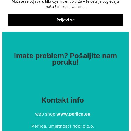
Možete se odjaviti u bilo kojem trenutku. Za više detalja pogledajte
našu
Politiku privatnosti
.
Prijavi se
Imate problem? Pošaljite nam
poruku!
Kontakt info
web shop
www.perlica.eu
Perlica, umjetnost i hobi d.o.o.