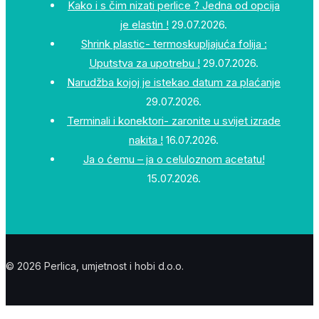
Kako i s čim nizati perlice ? Jedna od opcija
je elastin !
29.07.2026.
Shrink plastic- termoskupljajuća folija :
Uputstva za upotrebu !
29.07.2026.
Narudžba kojoj je istekao datum za plaćanje
29.07.2026.
Terminali i konektori- zaronite u svijet izrade
nakita !
16.07.2026.
Ja o ćemu – ja o celuloznom acetatu!
15.07.2026.
© 2026 Perlica, umjetnost i hobi d.o.o.