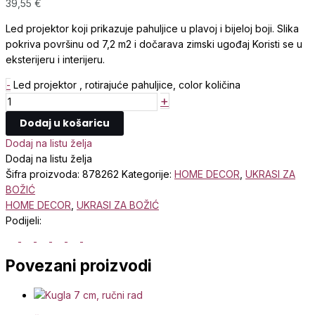
39,55
€
Led projektor koji prikazuje pahuljice u plavoj i bijeloj boji. Slika
pokriva površinu od 7,2 m2 i dočarava zimski ugođaj Koristi se u
eksterijeru i interijeru.
-
Led projektor , rotirajuće pahuljice, color količina
+
Dodaj u košaricu
Dodaj na listu želja
Dodaj na listu želja
Šifra proizvoda:
878262
Kategorije:
HOME DECOR
,
UKRASI ZA
BOŽIĆ
HOME DECOR
,
UKRASI ZA BOŽIĆ
Podijeli:
Povezani proizvodi