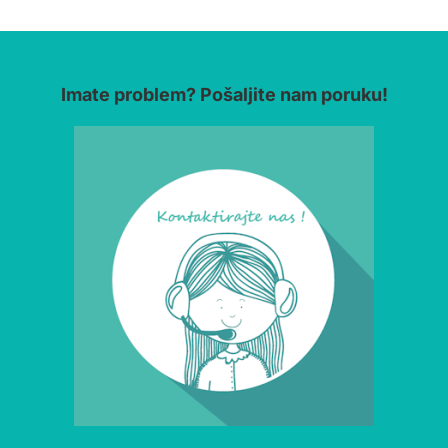
Imate problem? Pošaljite nam poruku!