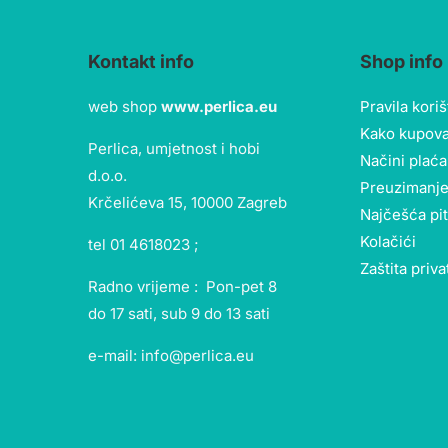
Kontakt info
Shop info
web shop
www.perlica.eu
Pravila kori
Kako kupova
Perlica, umjetnost i hobi
Načini plaća
d.o.o.
Preuzimanje
Krčelićeva 15, 10000 Zagreb
Najčešća pi
Kolačići
tel 01 4618023 ;
Zaštita priva
Radno vrijeme : Pon-pet 8
do 17 sati, sub 9 do 13 sati
e-mail: info@perlica.eu