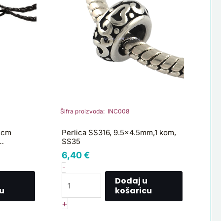
kom,
SS35
količina
Šifra proizvoda: INC008
 cm
Perlica SS316, 9.5×4.5mm,1 kom,
SS35
m, boja:
6,40
€
-
Dodaj u
u
košaricu
+