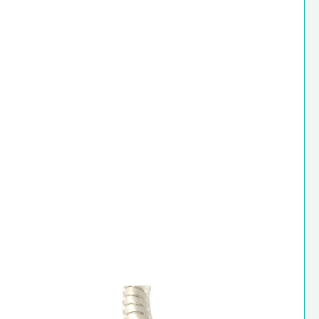
Perlica
SS316,
9.5x4.5mm,1