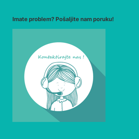
Imate problem? Pošaljite nam poruku!