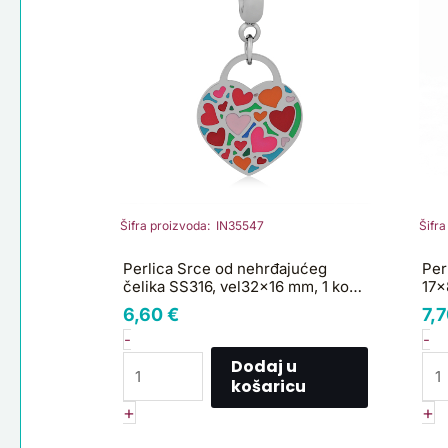
nehrđajućeg
17
čelika
1
SS316,
ko
vel32x16
ko
mm,
1
kom
SS35
količina
Šifra proizvoda: IN35547
Šifr
Perlica Srce od nehrđajućeg
Per
čelika SS316, vel32x16 mm, 1 kom
17x
SS35
6,60
€
7,
-
-
Dodaj u
košaricu
+
+