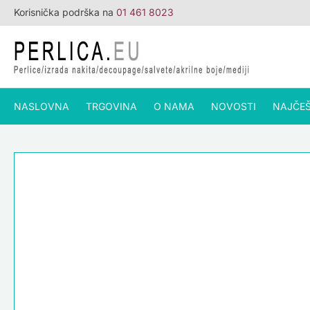
Skip
Korisnička podrška na
01 461 8023
to
NOVO
content
NASLOVNA
TRGOVINA
O NAMA
NOVOSTI
NAJČEŠ