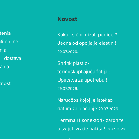
Novosti
štenja
Kako i s čim nizati perlice ?
ti online
Jedna od opcija je elastin !
nja
29.07.2026.
 i dostava
Shrink plastic-
tanja
termoskupljajuća folija :
Uputstva za upotrebu !
tnosti
29.07.2026.
Narudžba kojoj je istekao
datum za plaćanje
29.07.2026.
Terminali i konektori- zaronite
u svijet izrade nakita !
16.07.2026.