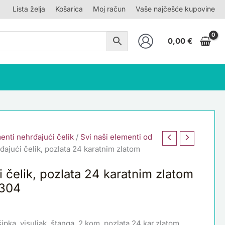
Lista želja
Košarica
Moj račun
Vaše najčešće kupovine
0,00
€
enti nehrđajući čelik
/
Svi naši elementi od
đajući čelik, pozlata 24 karatnim zlatom
i čelik, pozlata 24 karatnim zlatom
S304
pka, visuljak, štanga, 2 kom, pozlata 24 kar.zlatom