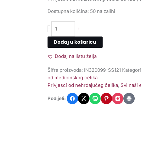
Dostupna količina:
50 na zalihi
+
-
Dodaj u košaricu
Dodaj na listu želja
Šifra proizvoda:
IN320099-SS121
Kategori
od medicinskog celika
Privjesci od nehrđajućeg čelika
,
Svi naši
Podijeli: