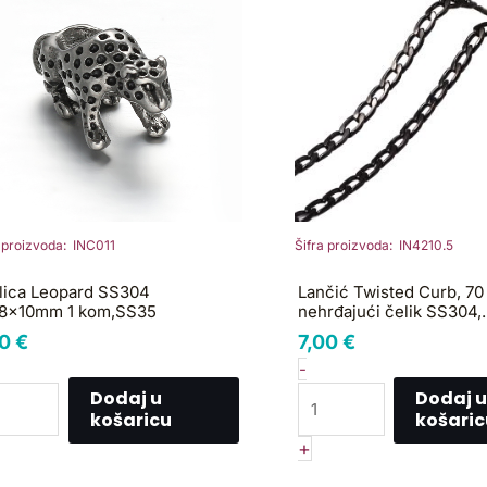
x8x10mm
70
cm
m,SS35
nehrđajući
ličina
čelik
SS304,
vel.5x3x0,8
mm,
s
kopčom,
a proizvoda: INC011
Šifra proizvoda: IN4210.5
boja:
elektrof.black
lica Leopard SS304
Lančić Twisted Curb, 70
,
8x10mm 1 kom,SS35
nehrđajući čelik SS304,
vel.5x3x0,8 mm, s kopčo
SS85
70
€
7,00
€
elektrof.black , SS85
količina
-
Dodaj u
Dodaj u
košaricu
košaric
+