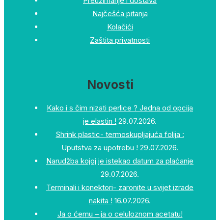
Preuzimanje i dostava
Najčešća pitanja
Kolačići
Zaštita privatnosti
Novosti
Kako i s čim nizati perlice ? Jedna od opcija
je elastin !
29.07.2026.
Shrink plastic- termoskupljajuća folija :
Uputstva za upotrebu !
29.07.2026.
Narudžba kojoj je istekao datum za plaćanje
29.07.2026.
Terminali i konektori- zaronite u svijet izrade
nakita !
16.07.2026.
Ja o ćemu – ja o celuloznom acetatu!