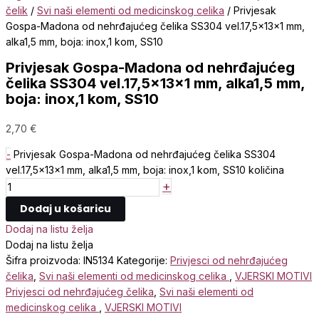
čelik
/
Svi naši elementi od medicinskog celika
/ Privjesak
Gospa-Madona od nehrđajućeg čelika SS304 vel.17,5x13x1 mm,
alka1,5 mm, boja: inox,1 kom, SS10
Privjesak Gospa-Madona od nehrđajućeg
čelika SS304 vel.17,5x13x1 mm, alka1,5 mm,
boja: inox,1 kom, SS10
2,70
€
-
Privjesak Gospa-Madona od nehrđajućeg čelika SS304
vel.17,5x13x1 mm, alka1,5 mm, boja: inox,1 kom, SS10 količina
+
Dodaj u košaricu
Dodaj na listu želja
Dodaj na listu želja
Šifra proizvoda:
IN5134
Kategorije:
Privjesci od nehrđajućeg
čelika
,
Svi naši elementi od medicinskog celika
,
VJERSKI MOTIVI
Privjesci od nehrđajućeg čelika
,
Svi naši elementi od
medicinskog celika
,
VJERSKI MOTIVI