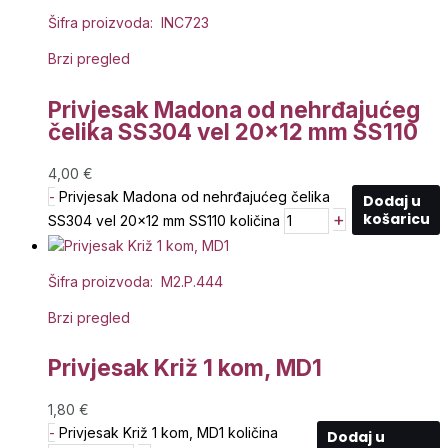
Šifra proizvoda: INC723
Brzi pregled
Privjesak Madona od nehrđajućeg
čelika SS304 vel 20×12 mm SS110
4,00
€
-
Privjesak Madona od nehrđajućeg čelika
Dodaj u
+
košaricu
SS304 vel 20x12 mm SS110 količina
Šifra proizvoda: M2.P.444
Brzi pregled
Privjesak Križ 1 kom, MD1
1,80
€
-
Privjesak Križ 1 kom, MD1 količina
Dodaj u