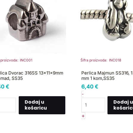
mm
mad,
1
S35
kom,SS35
ličina
količina
a proizvoda: INC001
Šifra proizvoda: INC018
lica Dvorac 316SS 13x11x9mm
Perlica Majmun SS316, 
omad, SS35
mm 1 kom,SS35
40
€
6,40
€
-
Dodaj u
Dodaj u
košaricu
košaric
+