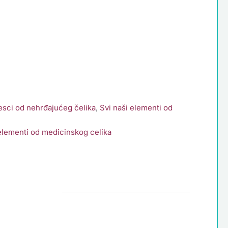
esci od nehrđajućeg čelika
,
Svi naši elementi od
 elementi od medicinskog celika
Perlica
Pas
SS316,
19x33x7mm