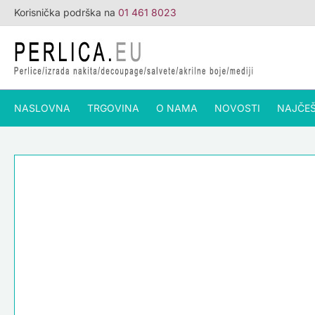
Skip
Korisnička podrška na
01 461 8023
to
NOVO
content
NASLOVNA
TRGOVINA
O NAMA
NOVOSTI
NAJČEŠ