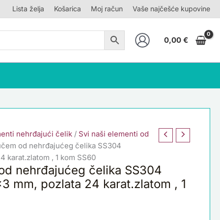
Lista želja
Košarica
Moj račun
Vaše najčešće kupovine
0,00
€
enti nehrđajući čelik
/
Svi naši elementi od
ljučem od nehrđajućeg čelika SS304
4 karat.zlatom , 1 kom SS60
 od nehrđajućeg čelika SS304
3 mm, pozlata 24 karat.zlatom , 1