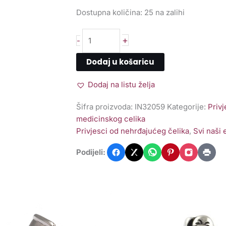
SS60
Dostupna količina:
25 na zalihi
količina
+
-
Dodaj u košaricu
Dodaj na listu želja
Šifra proizvoda:
IN32059
Kategorije:
Privj
medicinskog celika
Privjesci od nehrđajućeg čelika
,
Svi naši
Podijeli:
rlica
Perlica
orac
Majmun
6SS
SS316,
x11x9mm
13x8x9