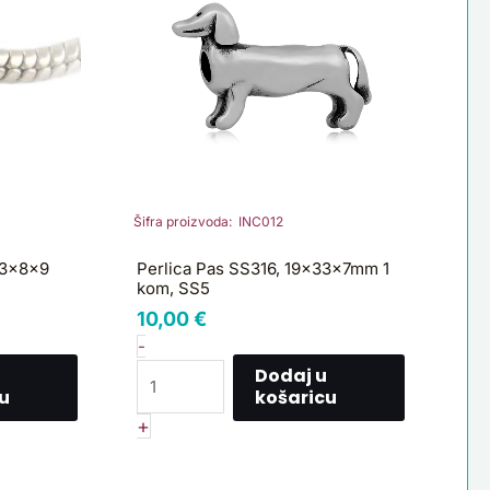
1
kom,
SS5
količina
Šifra proizvoda: INC012
13x8x9
Perlica Pas SS316, 19x33x7mm 1
kom, SS5
10,00
€
-
Dodaj u
u
košaricu
+