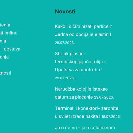
Novosti
štenja
Kako i s čim nizati perlice ?
ti online
Jedna od opcija je elastin !
nja
29.07.2026.
 i dostava
Shrink plastic-
tanja
termoskupljajuća folija :
Uputstva za upotrebu !
tnosti
29.07.2026.
Narudžba kojoj je istekao
datum za plaćanje
29.07.2026.
Terminali i konektori- zaronite
u svijet izrade nakita !
16.07.2026.
Ja o ćemu – ja o celuloznom