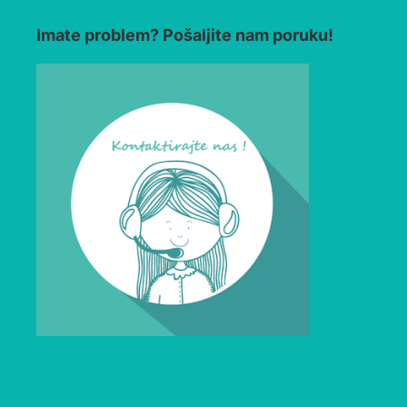
Imate problem? Pošaljite nam poruku!