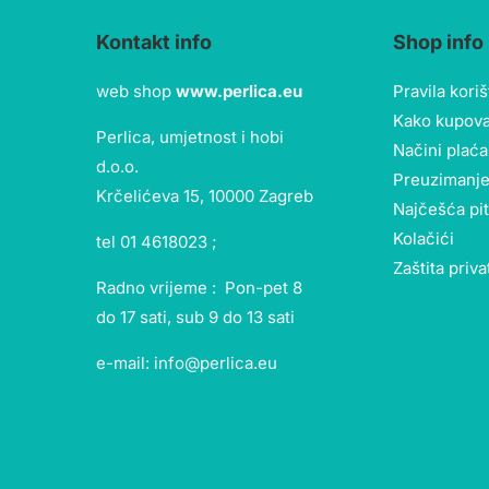
Kontakt info
Shop info
web shop
www.perlica.eu
Pravila kori
Kako kupova
Perlica, umjetnost i hobi
Načini plaća
d.o.o.
Preuzimanje
Krčelićeva 15, 10000 Zagreb
Najčešća pi
Kolačići
tel 01 4618023 ;
Zaštita priva
Radno vrijeme : Pon-pet 8
do 17 sati, sub 9 do 13 sati
e-mail: info@perlica.eu