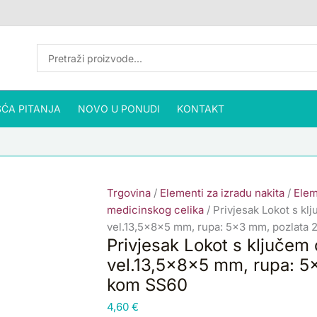
Privjesak
Lokot
s
ključem
od
nehrđajućeg
ĆA PITANJA
NOVO U PONUDI
čelika
KONTAKT
SS304
vel.13,5x8x5
mm,
rupa:
Trgovina
/
Elementi za izradu nakita
/
Elem
5x3
medicinskog celika
/ Privjesak Lokot s k
mm,
vel.13,5x8x5 mm, rupa: 5×3 mm, pozlata 2
pozlata
Privjesak Lokot s ključem
24
vel.13,5x8x5 mm, rupa: 5×
karat.zlatom
,
kom SS60
1
4,60
€
kom