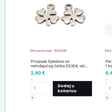
čelika
1
SS304,
ko
vel
S
11x9mm
ko
4
kom,
SS21
količina
Šifra proizvoda: IN20439
Šifr
Privjesak Djetelina od
Per
nehrđajućeg čelika SS304, vel
1 k
11x9mm 4 kom, SS21
2,40
€
6,
-
-
Dodaj u
košaricu
+
+