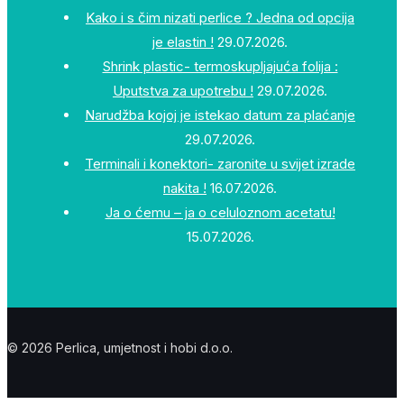
Kako i s čim nizati perlice ? Jedna od opcija
je elastin !
29.07.2026.
Shrink plastic- termoskupljajuća folija :
Uputstva za upotrebu !
29.07.2026.
Narudžba kojoj je istekao datum za plaćanje
29.07.2026.
Terminali i konektori- zaronite u svijet izrade
nakita !
16.07.2026.
Ja o ćemu – ja o celuloznom acetatu!
15.07.2026.
© 2026 Perlica, umjetnost i hobi d.o.o.