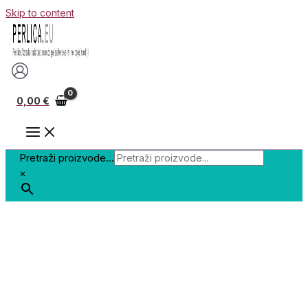
Skip to content
0,00
€
Pretraži proizvode...
×