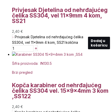
Privjesak Djetelina od nehrđajućeg
čelika SS304, vel 11x9mm 4 kom,
SS21
2,40
€
-
Privjesak Djetelina od nehrđajućeg čelika
Dodaj u
SS304, vel 11x9mm 4 kom, SS21 količina
košaricu
+
Šifra proizvoda: IN130.5
Brzi pregled
Kopča karabiner od nehrđajućeg
čelika SS304 vel. 15x9x4mm 3 kom
,SS122
2,40
€