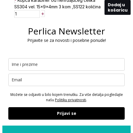
-
Kopča karabiner od nehrđajućeg čelika
Dodaj u
SS304 vel. 15x9x4mm 3 kom ,SS122 količina
košaricu
+
Perlica Newsletter
Prijavite se za novosti i posebne ponude!
Možete se odjaviti u bilo kojem trenutku. Za više detalja pogledajte
našu
Politiku privatnosti
.
Prijavi se