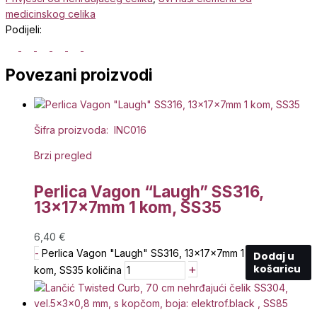
medicinskog celika
Podijeli:
Povezani proizvodi
Šifra proizvoda: INC016
Brzi pregled
Perlica Vagon “Laugh” SS316,
13x17x7mm 1 kom, SS35
6,40
€
-
Perlica Vagon "Laugh" SS316, 13x17x7mm 1
Dodaj u
+
košaricu
kom, SS35 količina