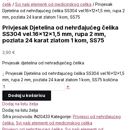
čelik
/
Svi naši elementi od medicinskog celika
/ Privjesak
Djetelina od nehrđajućeg čelika SS304 vel.16x12x1,5 mm, rupa 2
mm, pozlata 24 karat zlatom 1 kom, SS75
Privjesak Djetelina od nehrđajućeg čelika
SS304 vel.16x12x1,5 mm, rupa 2 mm,
pozlata 24 karat zlatom 1 kom, SS75
3,90
€
Privjesak djetelina od nehrađuječeg čelika
-
Privjesak Djetelina od nehrđajućeg čelika SS304 vel.16x12x1,5
mm, rupa 2 mm, pozlata 24 karat zlatom 1 kom, SS75 količina
+
Dodaj u košaricu
Dodaj na listu želja
Dodaj na listu želja
Šifra proizvoda:
IN20433
Kategorije:
Privjesci od nehrđajućeg
čelika
,
Svi naši elementi od medicinskog celika
Privjesci od nehrđajućeg čelika
,
Svi naši elementi od