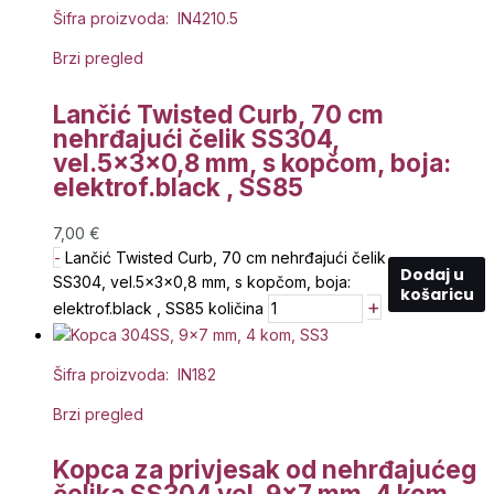
Šifra proizvoda: IN4210.5
Brzi pregled
Lančić Twisted Curb, 70 cm
nehrđajući čelik SS304,
vel.5x3x0,8 mm, s kopčom, boja:
elektrof.black , SS85
7,00
€
-
Lančić Twisted Curb, 70 cm nehrđajući čelik
Dodaj u
SS304, vel.5x3x0,8 mm, s kopčom, boja:
košaricu
+
elektrof.black , SS85 količina
Šifra proizvoda: IN182
Brzi pregled
Kopca za privjesak od nehrđajućeg
čelika SS304 vel. 9×7 mm, 4 kom,