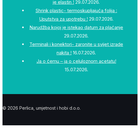
je elastin !
29.07.2026.
Shrink plastic- termoskupljajuća folija :
Uputstva za upotrebu !
29.07.2026.
Narudžba kojoj je istekao datum za plaćanje
29.07.2026.
Terminali i konektori- zaronite u svijet izrade
nakita !
16.07.2026.
Ja o ćemu – ja o celuloznom acetatu!
15.07.2026.
© 2026 Perlica, umjetnost i hobi d.o.o.