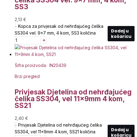
SS3
2,13
€
-
Kopca za privjesak od nehrđajućeg čelika
Dodaj u
SS304 vel. 9x7 mm, 4 kom, SS3 količina
košaricu
+
Šifra proizvoda: IN20439
Brzi pregled
Privjesak Djetelina od nehrđajućeg
čelika SS304, vel 11x9mm 4 kom,
SS21
2,40
€
-
Privjesak Djetelina od nehrđajućeg čelika
Dodaj u
SS304, vel 11x9mm 4 kom, SS21 količina
košaricu