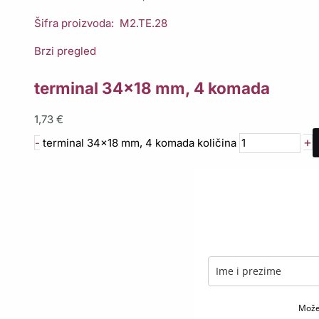
Šifra proizvoda: M2.TE.28
Brzi pregled
terminal 34×18 mm, 4 komada
1,73
€
+
-
terminal 34x18 mm, 4 komada količina
Možet