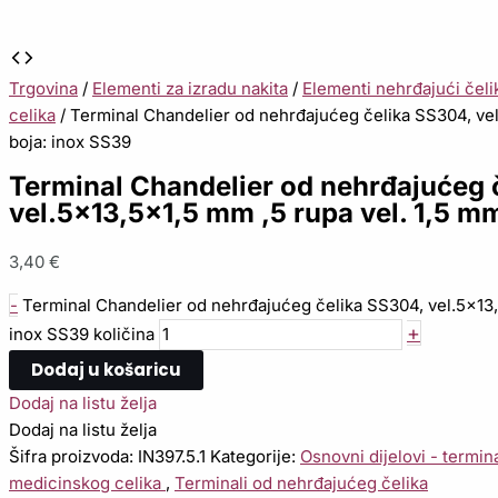
Trgovina
/
Elementi za izradu nakita
/
Elementi nehrđajući čeli
celika
/ Terminal Chandelier od nehrđajućeg čelika SS304, vel
boja: inox SS39
Terminal Chandelier od nehrđajućeg 
vel.5×13,5×1,5 mm ,5 rupa vel. 1,5 m
3,40
€
-
Terminal Chandelier od nehrđajućeg čelika SS304, vel.5x13,5
+
inox SS39 količina
Dodaj u košaricu
Dodaj na listu želja
Dodaj na listu želja
Šifra proizvoda:
IN397.5.1
Kategorije:
Osnovni dijelovi - termina
medicinskog celika
,
Terminali od nehrđajućeg čelika