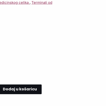
edicinskog celika
,
Terminali od
Dodaj u košaricu