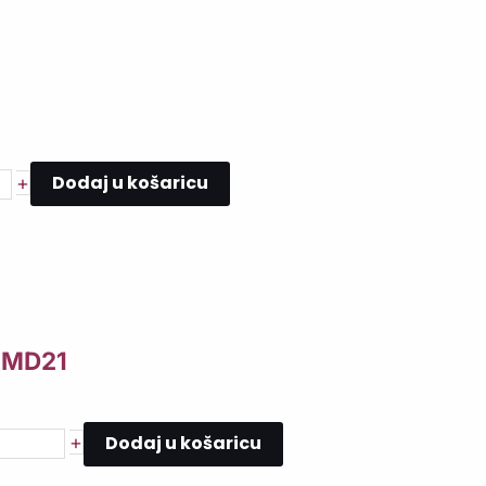
Dodaj u košaricu
+
, MD21
Dodaj u košaricu
+