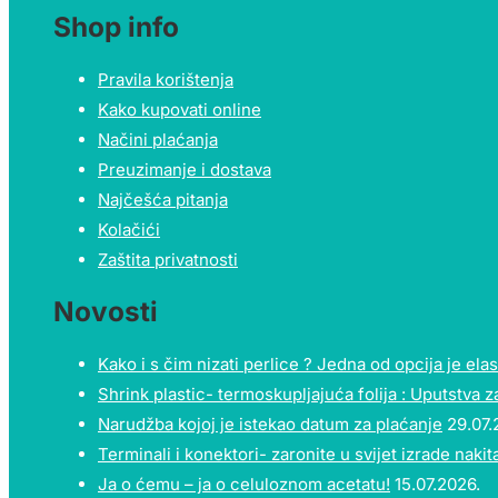
Shop info
Pravila korištenja
Kako kupovati online
Načini plaćanja
Preuzimanje i dostava
Najčešća pitanja
Kolačići
Zaštita privatnosti
Novosti
Kako i s čim nizati perlice ? Jedna od opcija je elast
Shrink plastic- termoskupljajuća folija : Uputstva z
Narudžba kojoj je istekao datum za plaćanje
29.07.
Terminali i konektori- zaronite u svijet izrade nakita
Ja o ćemu – ja o celuloznom acetatu!
15.07.2026.