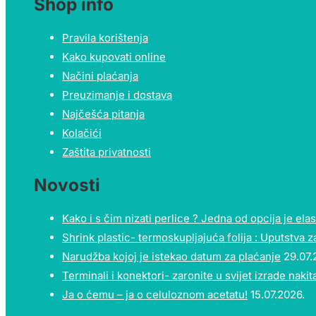
Shop info
Pravila korištenja
Kako kupovati online
Načini plaćanja
Preuzimanje i dostava
Najčešća pitanja
Kolačići
Zaštita privatnosti
Novosti
Kako i s čim nizati perlice ? Jedna od opcija je elast
Shrink plastic- termoskupljajuća folija : Uputstva z
Narudžba kojoj je istekao datum za plaćanje
29.07.
Terminali i konektori- zaronite u svijet izrade nakita
Ja o ćemu – ja o celuloznom acetatu!
15.07.2026.