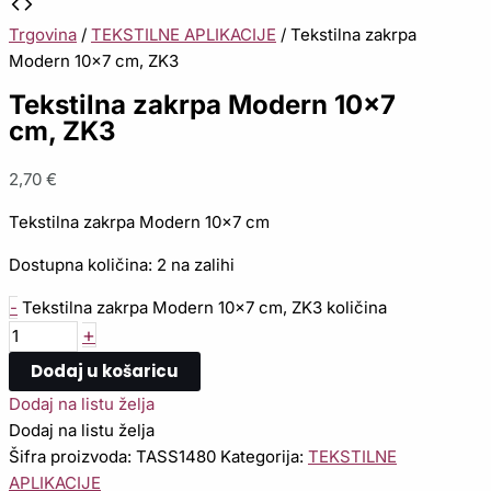
Trgovina
/
TEKSTILNE APLIKACIJE
/ Tekstilna zakrpa
Modern 10×7 cm, ZK3
Tekstilna zakrpa Modern 10×7
cm, ZK3
2,70
€
Tekstilna zakrpa Modern 10×7 cm
Dostupna količina:
2 na zalihi
-
Tekstilna zakrpa Modern 10x7 cm, ZK3 količina
+
Dodaj u košaricu
Dodaj na listu želja
Dodaj na listu želja
Šifra proizvoda:
TASS1480
Kategorija:
TEKSTILNE
APLIKACIJE