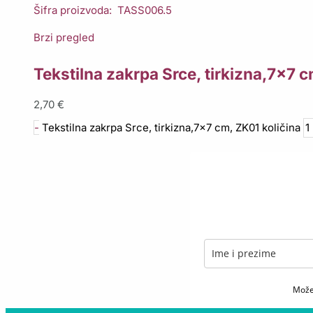
Šifra proizvoda: TASS006.5
Brzi pregled
Tekstilna zakrpa Srce, tirkizna,7×7 
2,70
€
-
Tekstilna zakrpa Srce, tirkizna,7x7 cm, ZK01 količina
Možet