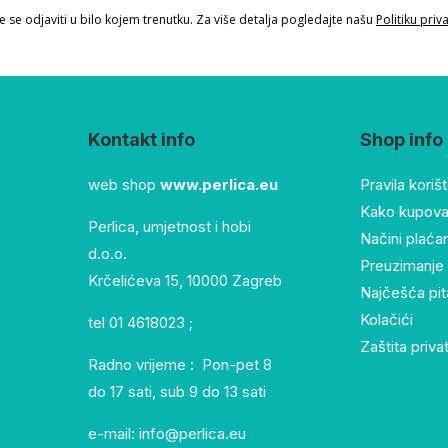
 se odjaviti u bilo kojem trenutku. Za više detalja pogledajte našu
Politiku priv
Kontakt info
Shop info
web shop
www.perlica.eu
Pravila koriš
Kako kupovat
Perlica, umjetnost i hobi
Načini plaća
d.o.o.
Preuzimanje 
Krčelićeva 15, 10000 Zagreb
Najčešća pit
Kolačići
tel 01 4618023 ;
Zaštita priva
Radno vrijeme : Pon-pet 8
do 17 sati, sub 9 do 13 sati
e-mail: info@perlica.eu