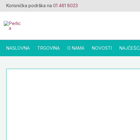
Skip
Korisnička podrška na
01 461 8023
to
content
NASLOVNA
TRGOVINA
O NAMA
NOVOSTI
NAJČEŠĆ