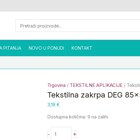
Tekstilna
zakrpa
DEG
85x50
mm
ZK7
A PITANJA
NOVO U PONUDI
količina
KONTAKT
Trgovina
/
TEKSTILNE APLIKACIJE
/ Tekst
Tekstilna zakrpa DEG 8
3,19
€
Dostupna količina:
9 na zalihi
+
-