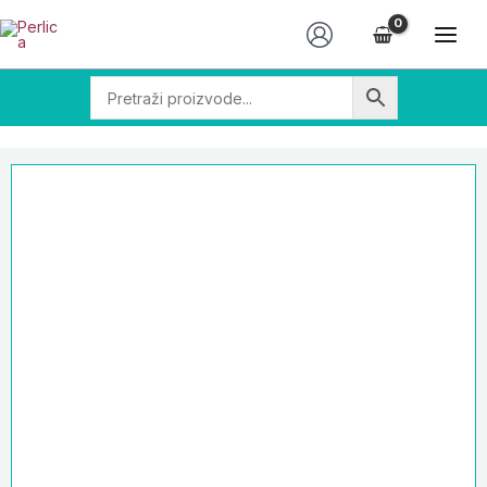
Skip
Tekstilna
to
Zakrpa
content
Curica
55
x
25
mm,
ZK7
količina