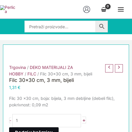
Skip
Filc
to
30x30
content
cm,
3
mm,
bijeli
količina
Trgovina
/
DEKO MATERIJALI ZA
HOBBY
/
FILC
/ Filc 30×30 cm, 3 mm, bijeli
Filc 30×30 cm, 3 mm, bijeli
1,31
€
Filc 30 x30 cm, boja: bijela, 3 mm debljine (debeli filc),
pokrivnost: 0,09 m2
+
-