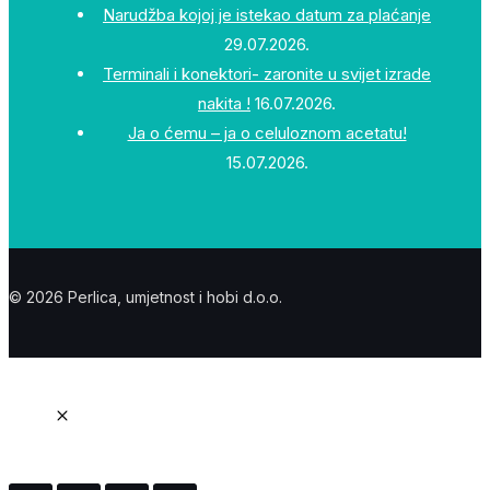
Narudžba kojoj je istekao datum za plaćanje
29.07.2026.
Terminali i konektori- zaronite u svijet izrade
nakita !
16.07.2026.
Ja o ćemu – ja o celuloznom acetatu!
15.07.2026.
© 2026 Perlica, umjetnost i hobi d.o.o.