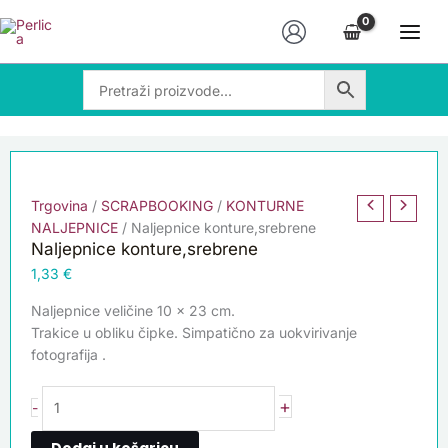
Skip
Naljepnice
to
konture,srebrene
content
količina
Trgovina
/
SCRAPBOOKING
/
KONTURNE
NALJEPNICE
/ Naljepnice konture,srebrene
Naljepnice konture,srebrene
1,33
€
Naljepnice veličine 10 x 23 cm.
Trakice u obliku čipke. Simpatično za uokvirivanje
fotografija .
+
-
Dodaj u košaricu