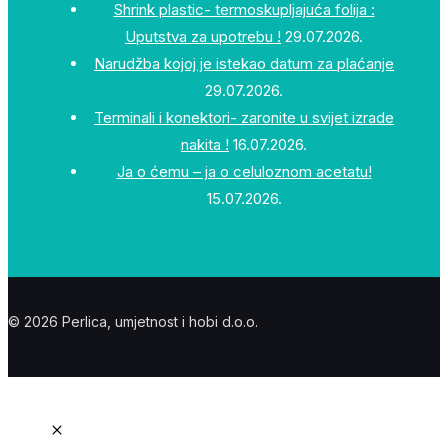
Shrink plastic- termoskupljajuća folija :
Uputstva za upotrebu !
29.07.2026.
Narudžba kojoj je istekao datum za plaćanje
29.07.2026.
Terminali i konektori- zaronite u svijet izrade
nakita !
16.07.2026.
Ja o ćemu – ja o celuloznom acetatu!
15.07.2026.
© 2026 Perlica, umjetnost i hobi d.o.o.