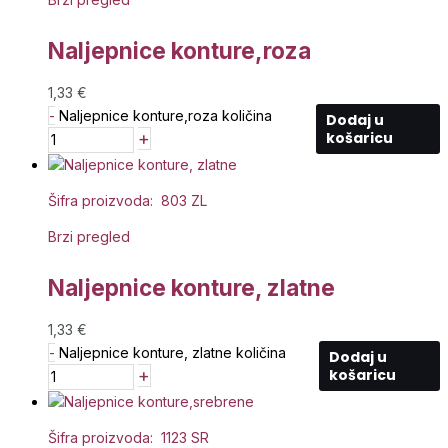
Naljepnice konture,roza
1,33
€
-
Naljepnice konture,roza količina
Dodaj u
+
košaricu
Šifra proizvoda: 803 ZL
Brzi pregled
Naljepnice konture, zlatne
1,33
€
-
Naljepnice konture, zlatne količina
Dodaj u
+
košaricu
Šifra proizvoda: 1123 SR