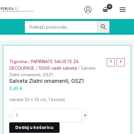
Skip
Salveta
to
Zlatni
content
ornamenti,
GSZ1
količina
Trgovina
/
PAPIRNATE SALVETE ZA
DECOUPAGE
/
12000 naših salveta
/ Salveta
Zlatni ornamenti, GSZ1
Salveta Zlatni ornamenti, GSZ1
0,40
€
salveta 33 x 33 cm, 1 komad
+
-
Dodaj u košaricu