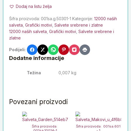
Dodaj na listu želja
Šifra proizvoda:
001sa.g.50301-1
Kategorije:
12000 naših
salveta
,
Grafički motivi
,
Salvete srebrene i zlatne
12000 naših salveta
,
Grafički motivi
,
Salvete srebrene i
zlatne
Podijeli:
Dodatne informacije
Težina
0,007 kg
Povezani proizvodi
Šifra proizvoda:
Šifra proizvoda: 001sa.601
001sa.10014-1
- 1