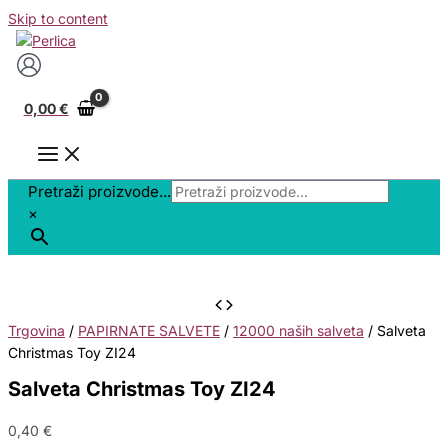
Skip to content
0,00
€
Pretraži proizvode...
×
Trgovina
/
PAPIRNATE SALVETE
/
12000 naših salveta
/ Salveta
Christmas Toy ZI24
Salveta Christmas Toy ZI24
0,40
€