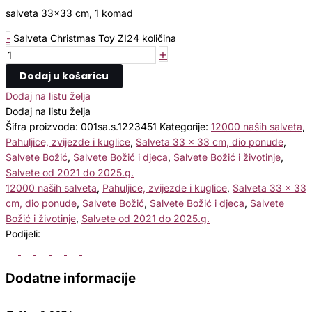
salveta 33×33 cm, 1 komad
-
Salveta Christmas Toy ZI24 količina
+
Dodaj u košaricu
Dodaj na listu želja
Dodaj na listu želja
Šifra proizvoda:
001sa.s.1223451
Kategorije:
12000 naših salveta
,
Pahuljice, zvijezde i kuglice
,
Salveta 33 x 33 cm, dio ponude
,
Salvete Božić
,
Salvete Božić i djeca
,
Salvete Božić i životinje
,
Salvete od 2021 do 2025.g.
12000 naših salveta
,
Pahuljice, zvijezde i kuglice
,
Salveta 33 x 33
cm, dio ponude
,
Salvete Božić
,
Salvete Božić i djeca
,
Salvete
Božić i životinje
,
Salvete od 2021 do 2025.g.
Podijeli:
Dodatne informacije