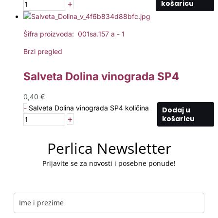
+
košaricu
Šifra proizvoda: 001sa.157 a - 1
Brzi pregled
Salveta Dolina vinograda SP4
0,40
€
-
Salveta Dolina vinograda SP4 količina
Dodaj u
+
košaricu
Perlica Newsletter
Prijavite se za novosti i posebne ponude!