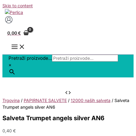
Skip to content
0,00
€
Pretraži proizvode...
×
Trgovina
/
PAPIRNATE SALVETE
/
12000 naših salveta
/ Salveta
Trumpet angels silver AN6
Salveta Trumpet angels silver AN6
0,40
€