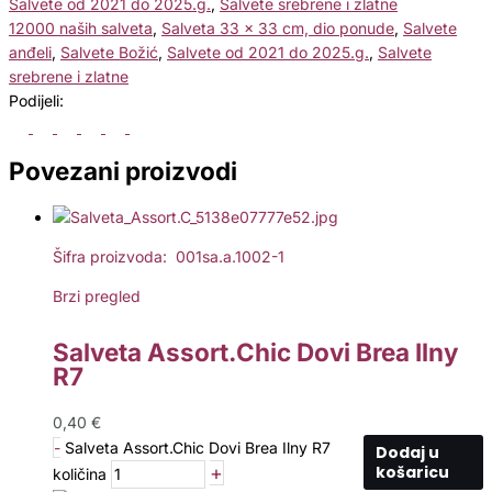
Salvete od 2021 do 2025.g.
,
Salvete srebrene i zlatne
12000 naših salveta
,
Salveta 33 x 33 cm, dio ponude
,
Salvete
anđeli
,
Salvete Božić
,
Salvete od 2021 do 2025.g.
,
Salvete
srebrene i zlatne
Podijeli:
Povezani proizvodi
Šifra proizvoda: 001sa.a.1002-1
Brzi pregled
Salveta Assort.Chic Dovi Brea Ilny
R7
0,40
€
-
Salveta Assort.Chic Dovi Brea Ilny R7
Dodaj u
+
košaricu
količina