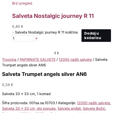
Brzi pregled
Salveta Nostalgic journey R 11
0,40
€
-
Salveta Nostalgic journey R 11 količina
Dodaj u
+
košaricu
Trgovina
/
PAPIRNATE SALVETE
/
12000 naših salveta
/ Salveta
Trumpet angels silver AN6
Salveta Trumpet angels silver AN6
0,34
€
Salveta 33 x 33 cm, 1 komad
Šifra proizvoda:
001sa.sa.10703.1
Kategorije:
12000 naših salveta
,
Salveta 33 x 33 cm, dio ponude
,
Salvete anđeli
,
Salvete Božić
,