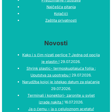
Preuzimanje i dostava
Najčešća pitanja
Kolačići
Zaštita privatnosti
Novosti
Kako i s čim nizati perlice ? Jedna od opcija
je elastin !
29.07.2026.
Shrink plastic- termoskupljajuća folija :
Uputstva za upotrebu !
29.07.2026.
Narudžba kojoj je istekao datum za plaćanje
29.07.2026.
Terminali i konektori- zaronite u svijet
izrade nakita !
16.07.2026.
Ja o ćemu – ja o celuloznom acetatu!